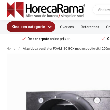
Kies een categorie
Over ons
Referenties
On
De
scherpste
online prijzen
O
Home
/
Afzuigbox ventilator FOAM ISO BOX met inspectieluik | 250m³