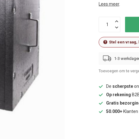
Lees meer
.
Stel een vraag,
1-3 werkdage
Toevoegen om te verge
De
scherpste
onl
Op rekening
B2B
Gratis bezorgi
50.000+
Klanten 