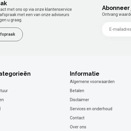
aak
Abonneer 
tact met ons op via onze klantenservice
Ontvang waardev
n afspraak met een van onze adviseurs
gen u graag.
fspraak
ategorieën
Informatie
Algemene voorwaarden
tuur
Betalen
en
Disclaimer
l
Services en onderhoud
Contact
Over ons