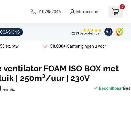
0
0107852046
Mijn account
OCCASIONS
9.1
2533
beoordelingen
50 ex. btw
50.000+
Klanten gingen u voor
x ventilator FOAM ISO BOX met
luik | 250m³/uur | 230V
0
Beschikbaar
Excl. btw