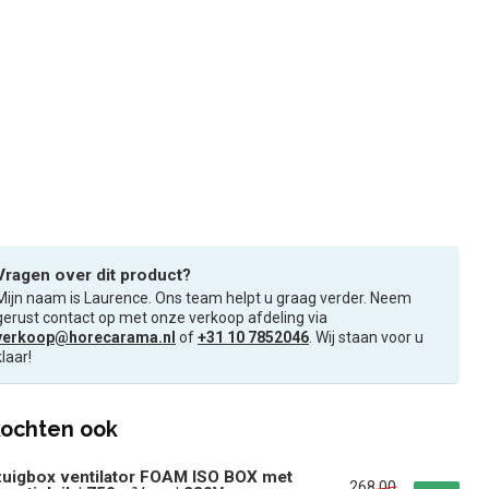
Vragen over dit product?
Mijn naam is Laurence. Ons team helpt u graag verder. Neem
gerust contact op met onze verkoop afdeling via
verkoop@horecarama.nl
of
+31 10 7852046
. Wij staan voor u
klaar!
ochten ook
uigbox ventilator FOAM ISO BOX met
268,00