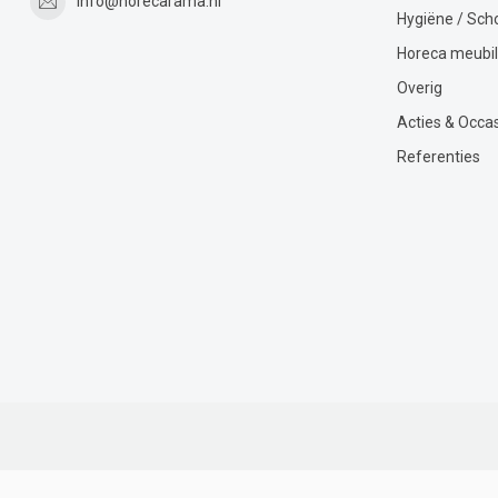
info@horecarama.nl
Hygiëne / Sc
Horeca meubil
Overig
Acties & Occa
Referenties