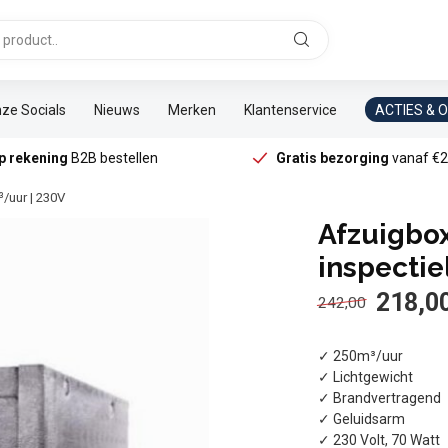
ze Socials
Nieuws
Merken
Klantenservice
ACTIES & 
p rekening
B2B bestellen
Gratis bezorging
vanaf €2
/uur | 230V
Afzuigbo
inspectie
218,0
242,00
✓ 250m³/uur
✓ Lichtgewicht
✓ Brandvertragend
✓ Geluidsarm
✓ 230 Volt, 70 Watt