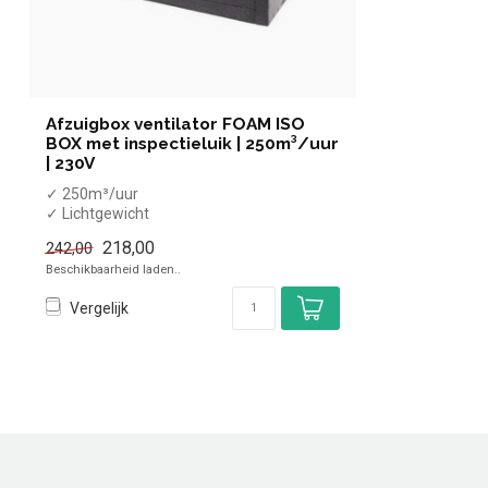
Afzuigbox ventilator FOAM ISO
BOX met inspectieluik | 250m³/uur
| 230V
✓ 250m³/uur
✓ Lichtgewicht
✓ Brandvertragend
218,00
242,00
✓ Geluidsarm
Beschikbaarheid laden..
✓ 230 Volt, 70 Wat...
Vergelijk