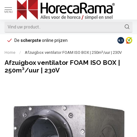
MENU
De
scherpste
online prijzen
Op reke
9.1
Home
/
Afzuigbox ventilator FOAM ISO BOX | 250m³/uur | 230V
Afzuigbox ventilator FOAM ISO BOX |
250m³/uur | 230V