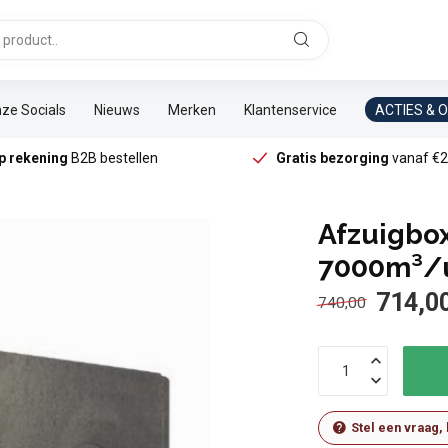
ze Socials
Nieuws
Merken
Klantenservice
ACTIES & 
p rekening
B2B bestellen
Gratis bezorging
vanaf €2
Afzuigbox
7000m³/u
714,0
740,00
Stel een vraag,