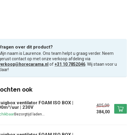
Vragen over dit product?
Mijn naam is Laurence. Ons team helpt u graag verder. Neem
gerust contact op met onze verkoop afdeling via
verkoop@horecarama.nl
of
+31 10 7852046
. Wij staan voor u
klaar!
ochten ook
uigbox ventilator FOAM ISO BOX |
405,00
0m³/uur | 230V
384,00
chikbaar
uigbox ventilator FOAM ISO BOX |