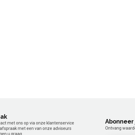
aak
Abonneer 
tact met ons op via onze klantenservice
Ontvang waardev
n afspraak met een van onze adviseurs
gen u graag.