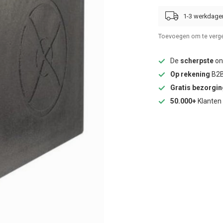
1-3 werkdage
Toevoegen om te verge
De
scherpste
onl
Op rekening
B2B
Gratis bezorgi
50.000+
Klanten 