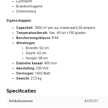
Luchtdicht
Brandvertragend
Schimmelvrij
Eigenschappen:
Capaciteit:
7000 m³ per uur, maximaal 6,50 ampère
Temperatuurbereik:
Van -40 tot +100 graden
Beschermingsklasse:
IP44
Afmetingen:
Breedte: 62 cm
Diepte: 62 cm
Hoogte: 68 cm
Diameter kanaal:
400 mm
Aansluiting:
230 Volt
Vermogen:
1450 Watt
Gewicht:
27,5 kg
Specificaties
Artikelnummer
A430231