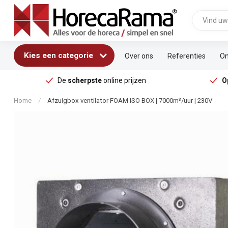
Kies een categorie
Over ons
Referenties
On
De
scherpste
online prijzen
O
Home
/
Afzuigbox ventilator FOAM ISO BOX | 7000m³/uur | 230V