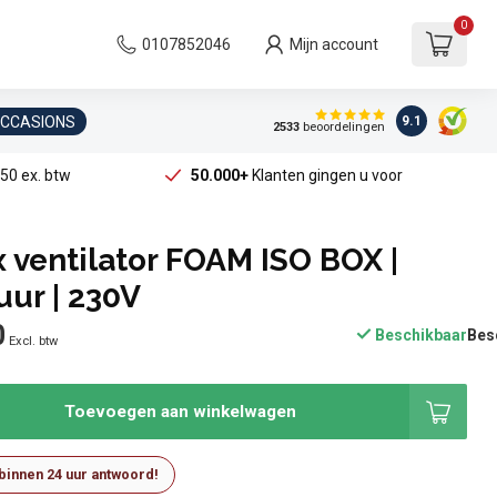
0
0107852046
Mijn account
OCCASIONS
9.1
2533
beoordelingen
50 ex. btw
50.000+
Klanten gingen u voor
 ventilator FOAM ISO BOX |
ur | 230V
0
Beschikbaar
Excl. btw
Toevoegen aan winkelwagen
 binnen 24 uur antwoord!