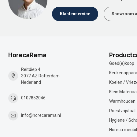
Klantenservice
Showroom a
HorecaRama
Productc
Goed(e)koop
Reitdiep 4
Keukenappara
3077 AZ Rotterdam
Nederland
Koelen / Vriez
Klein Materiaa
0107852046
Warmhouden
Roestvrijstaal
info@horecarama.nl
Hygiëne / Sc
Horeca meubil