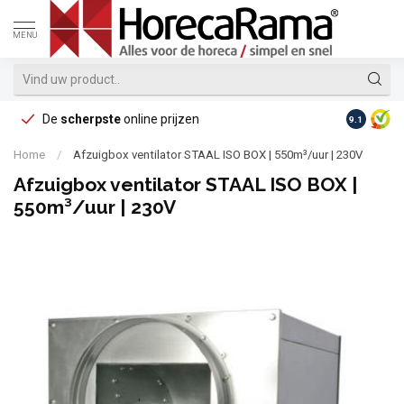
MENU
De
scherpste
online prijzen
Op reke
9.1
Home
/
Afzuigbox ventilator STAAL ISO BOX | 550m³/uur | 230V
Afzuigbox ventilator STAAL ISO BOX |
550m³/uur | 230V