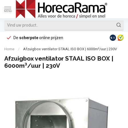
MENU
De
scherpste
online prijzen
Op reke
9.1
Home
/
Afzuigbox ventilator STAAL ISO BOX | 6000m³/uur | 230V
Afzuigbox ventilator STAAL ISO BOX |
6000m³/uur | 230V