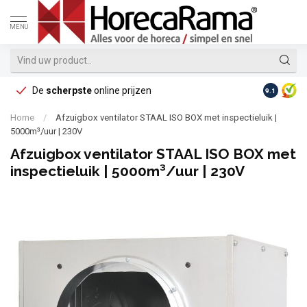
MENU
De
scherpste
online prijzen
Op reke
9.1
Home
/
Afzuigbox ventilator STAAL ISO BOX met inspectieluik |
5000m³/uur | 230V
Afzuigbox ventilator STAAL ISO BOX met
inspectieluik | 5000m³/uur | 230V