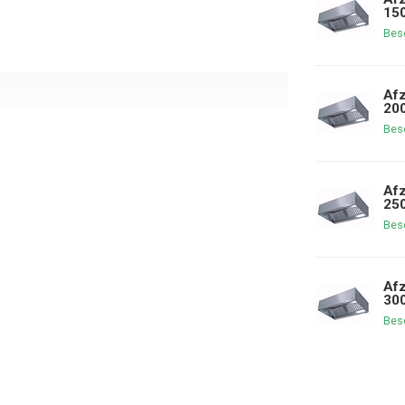
15
Bes
Afz
20
Bes
Afz
25
Bes
Afz
30
Bes