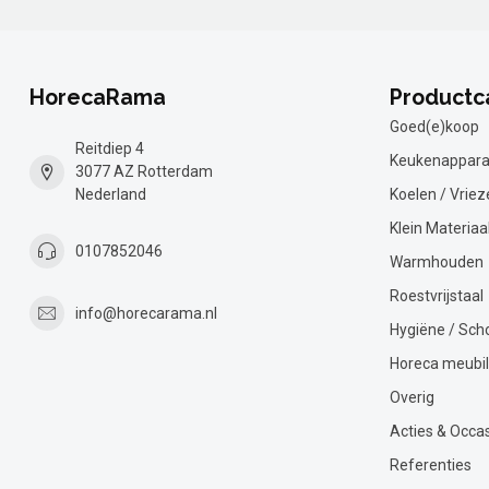
HorecaRama
Productc
Goed(e)koop
Reitdiep 4
Keukenappara
3077 AZ Rotterdam
Nederland
Koelen / Vriez
Klein Materiaa
0107852046
Warmhouden
Roestvrijstaal
info@horecarama.nl
Hygiëne / Sc
Horeca meubil
Overig
Acties & Occa
Referenties