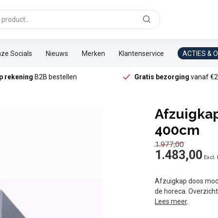
ze Socials
Nieuws
Merken
Klantenservice
ACTIES & 
p rekening
B2B bestellen
Gratis bezorging
vanaf €2
Afzuigka
400cm
1.977,00
1.483,00
Excl.
Afzuigkap doos mode
de horeca. Overzicht
Lees meer
.