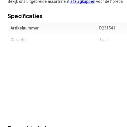
Bekijk ons uitgebreide assortiment
afzuigkappen
voor de horeca
Specificaties
Artikelnummer
D231541
Garantie
1 jaar