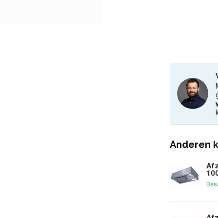
Anderen k
Afz
10
Bes
Afz