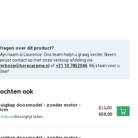
Vragen over dit product?
Mijn naam is Laurence. Ons team helpt u graag verder. Neem
gerust contact op met onze verkoop afdeling via
verkoop@horecarama.nl
of
+31 10 7852046
. Wij staan voor u
klaar!
ochten ook
uigkap doosmodel - zonder motor -
813,00
0cm
659,00
chikbaar
uigkap doosmodel - zonder motor -