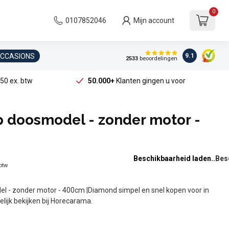
0
0107852046
Mijn account
OCCASIONS
9.1
2533
beoordelingen
50 ex. btw
50.000+
Klanten gingen u voor
p doosmodel - zonder motor -
Beschikbaarheid laden..
 btw
l - zonder motor - 400cm |Diamond simpel en snel kopen voor in
elijk bekijken bij Horecarama.