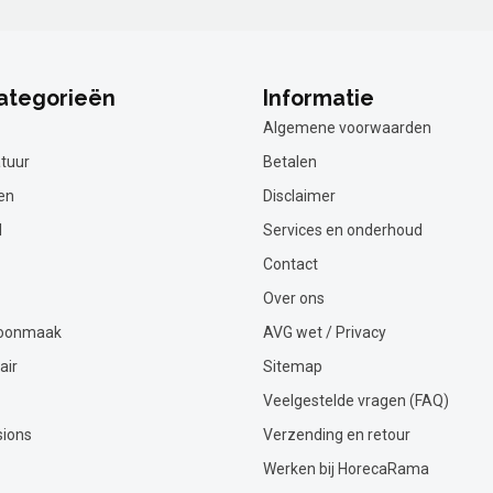
ategorieën
Informatie
Algemene voorwaarden
tuur
Betalen
en
Disclaimer
l
Services en onderhoud
Contact
Over ons
hoonmaak
AVG wet / Privacy
air
Sitemap
Veelgestelde vragen (FAQ)
sions
Verzending en retour
Werken bij HorecaRama