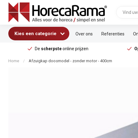
Kies een categorie
Over ons
Referenties
On
De
scherpste
online prijzen
O
Home
/
Afzuigkap doosmodel - zonder motor - 400cm