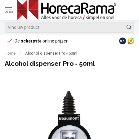
MENU
De
scherpste
online prijzen
Op reke
9.1
Home
/
Alcohol dispenser Pro - 50ml
Alcohol dispenser Pro - 50ml