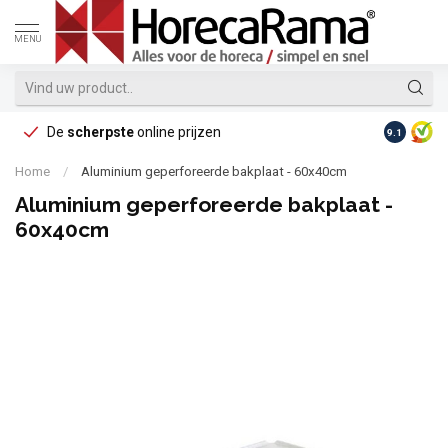
MENU
De
scherpste
online prijzen
Op reke
9.1
Home
/
Aluminium geperforeerde bakplaat - 60x40cm
Aluminium geperforeerde bakplaat -
60x40cm