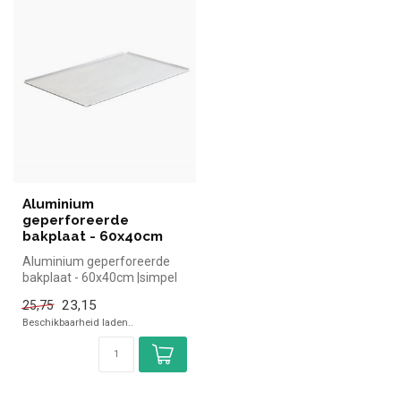
Aluminium
geperforeerde
bakplaat - 60x40cm
Aluminium geperforeerde
bakplaat - 60x40cm |simpel
en snel kopen voor in de
23,15
25,75
hore...
Beschikbaarheid laden..