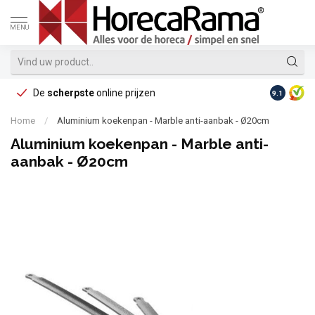
MENU
De
scherpste
online prijzen
Op reke
9.1
Home
/
Aluminium koekenpan - Marble anti-aanbak - Ø20cm
Aluminium koekenpan - Marble anti-
aanbak - Ø20cm