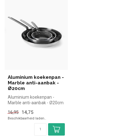
Aluminium koekenpan -
Marble anti-aanbak -
Ø20cm
Aluminium koekenpan -
Marble anti-aanbak - Ø20cm
|Hendi simpel en snel kopen
14,75
16,95
voo...
Beschikbaarheid laden..