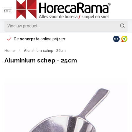
MENU
De
scherpste
online prijzen
Op reke
9.1
Home
/
Aluminium schep - 25cm
Aluminium schep - 25cm