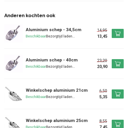
Anderen kochten ook
Aluminium schep - 34,5cm
14,95
13,45
Beschikbaar
Aluminium schep - 40cm
23,20
20,90
Beschikbaar
Winkelschep aluminium 21cm
6,50
5,35
Beschikbaar
Winkelschep aluminium 25cm
8,55
7,45
Beschikbaar