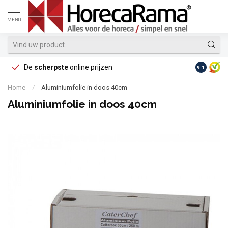
MENU
De
scherpste
online prijzen
Op reke
9.1
Home
/
Aluminiumfolie in doos 40cm
Aluminiumfolie in doos 40cm