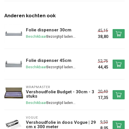
Anderen kochten ook
Folie dispenser 30cm
45,15
38,80
Beschikbaar
Folie dispenser 45cm
52,75
44,45
Beschikbaar
WRAPMASTER
20,40
Vershoudfolie Budget - 30cm - 3
stuks
17,35
Beschikbaar
VOGUE
9,50
Vershoudfolie in doos Vogue | 29
cm x 300 meter
8,05