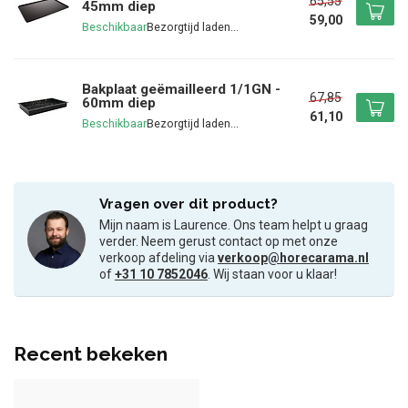
65,55
45mm diep
59,00
Beschikbaar
Bakplaat geëmailleerd 1/1GN -
67,85
60mm diep
61,10
Beschikbaar
Vragen over dit product?
Mijn naam is Laurence. Ons team helpt u graag
verder. Neem gerust contact op met onze
verkoop afdeling via
verkoop@horecarama.nl
of
+31 10 7852046
. Wij staan voor u klaar!
Recent bekeken