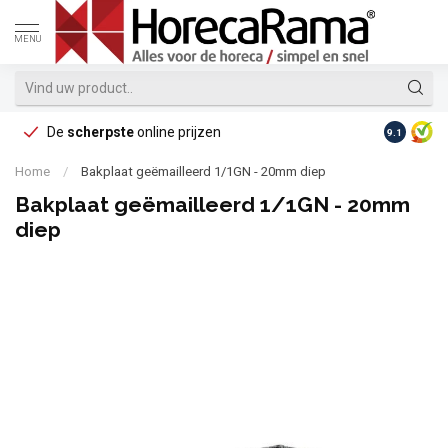
MENU
De
scherpste
online prijzen
Op reke
9.1
Home
/
Bakplaat geëmailleerd 1/1GN - 20mm diep
Bakplaat geëmailleerd 1/1GN - 20mm
diep