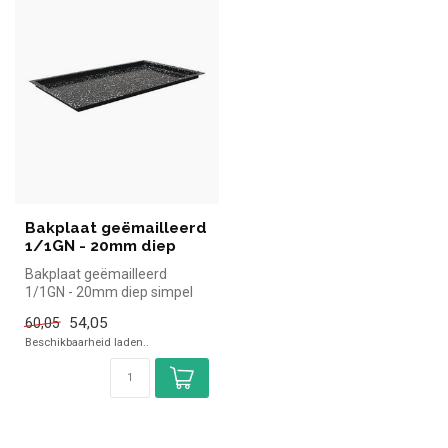
Bakplaat geëmailleerd
1/1GN - 20mm diep
Bakplaat geëmailleerd
1/1GN - 20mm diep simpel
en snel kopen voor in de
54,05
60,05
horeca. ...
Beschikbaarheid laden..