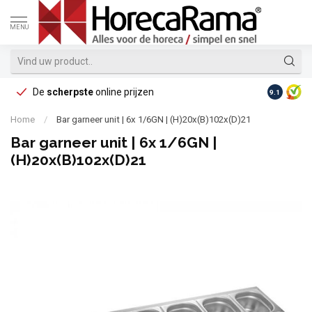
MENU
De
scherpste
online prijzen
Op reke
9.1
Home
/
Bar garneer unit | 6x 1/6GN | (H)20x(B)102x(D)21
Bar garneer unit | 6x 1/6GN |
(H)20x(B)102x(D)21