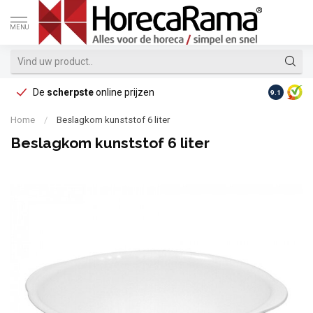
MENU
De
scherpste
online prijzen
Op reke
9.1
Home
/
Beslagkom kunststof 6 liter
Beslagkom kunststof 6 liter