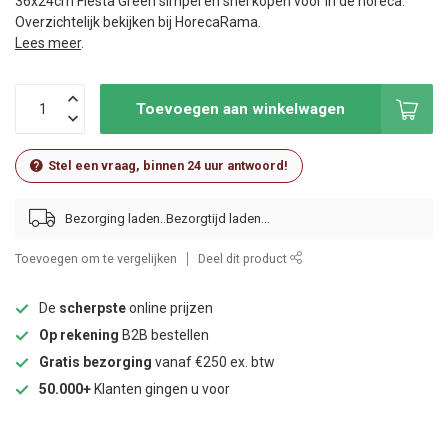
36x24cm Fiesta Green simpel en snel kopen voor in de horeca.
Overzichtelijk bekijken bij HorecaRama.
Lees meer
.
Toevoegen aan winkelwagen
Stel een vraag, binnen 24 uur antwoord!
Bezorging laden..
Toevoegen om te vergelijken
Deel dit product
De
scherpste
online prijzen
Op rekening
B2B bestellen
Gratis bezorging
vanaf €250 ex. btw
50.000+
Klanten gingen u voor