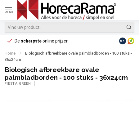
MENU
De
scherpste
online prijzen
Op reke
9.1
Home
/
Biologisch afbreekbare ovale palmbladborden - 100 stuks -
36x24cm
Biologisch afbreekbare ovale
palmbladborden - 100 stuks - 36x24cm
FIESTA GREEN