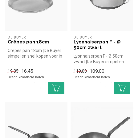
DE BUYER
DE BUYER
Crêpes pan 18cm
Lyonnaiserpan F - Ø
50cm zwart
Crêpes pan 18cm |De Buyer
simpel en snel kopen voor in
Lyonnaiserpan F - Ø 50cm
de horeca. Overzichtelijk...
zwart |De Buyer simpel en
snel kopen voor in de
16,45
109,00
19,35
119,00
horeca....
Beschikbaarheid laden..
Beschikbaarheid laden..