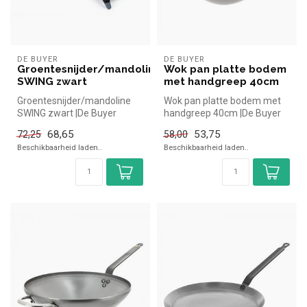
DE BUYER
DE BUYER
Groentesnijder/mandoline
Wok pan platte bodem
SWING zwart
met handgreep 40cm
Groentesnijder/mandoline
Wok pan platte bodem met
SWING zwart |De Buyer
handgreep 40cm |De Buyer
simpel en snel kopen voor in
simpel en snel kopen voor in
68,65
53,75
72,25
58,00
de h...
d...
Beschikbaarheid laden..
Beschikbaarheid laden..