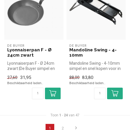
DE BUYER
DE BUYER
Lyonnaiserpan F - Ø
Mandoline Swing - 4-
24cm zwart
10mm
Lyonnaiserpan F - Ø 24cm
Mandoline Swing - 4-10mm
zwart |De Buyer simpel en
simpel en snel kopen voor in
snel kopen voor in de
de horeca. Overzichtelijk ...
31,95
83,80
37,60
88,00
horeca....
Beschikbaarheid laden..
Beschikbaarheid laden..
Toon
1
-
24
van 47
1
2