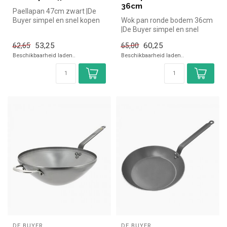
36cm
Paellapan 47cm zwart |De
Buyer simpel en snel kopen
Wok pan ronde bodem 36cm
voor in de horeca. Overzicht...
|De Buyer simpel en snel
kopen voor in de horeca.
53,25
60,25
62,65
65,00
Overz...
Beschikbaarheid laden..
Beschikbaarheid laden..
DE BUYER
DE BUYER