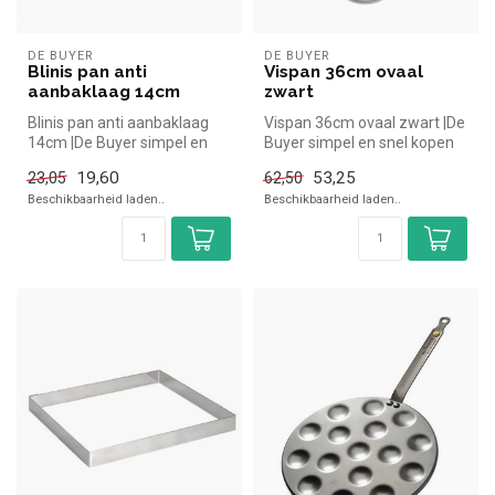
DE BUYER
DE BUYER
Blinis pan anti
Vispan 36cm ovaal
aanbaklaag 14cm
zwart
Blinis pan anti aanbaklaag
Vispan 36cm ovaal zwart |De
14cm |De Buyer simpel en
Buyer simpel en snel kopen
snel kopen voor in de
voor in de horeca. Overzi...
19,60
53,25
23,05
62,50
horeca...
Beschikbaarheid laden..
Beschikbaarheid laden..