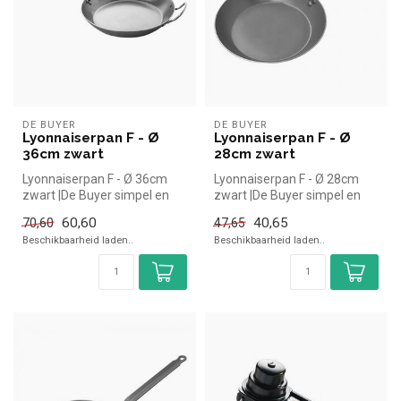
DE BUYER
DE BUYER
Lyonnaiserpan F - Ø
Lyonnaiserpan F - Ø
36cm zwart
28cm zwart
Lyonnaiserpan F - Ø 36cm
Lyonnaiserpan F - Ø 28cm
zwart |De Buyer simpel en
zwart |De Buyer simpel en
snel kopen voor in de
snel kopen voor in de
60,60
40,65
70,60
47,65
horeca....
horeca....
Beschikbaarheid laden..
Beschikbaarheid laden..