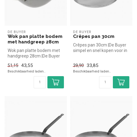
DE BUYER
DE BUYER
Wok pan platte bodem
Crêpes pan 30cm
met handgreep 28cm
Crêpes pan 30cm |De Buyer
Wok pan platte bodem met
simpel en snel kopen voor in
handgreep 28cm |De Buyer
de horeca. Overzichtelijk...
simpel en snel kopen voor in
43,55
33,85
51,15
39,90
d...
Beschikbaarheid laden..
Beschikbaarheid laden..