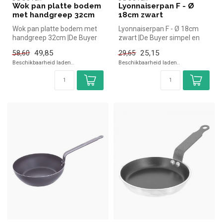
Wok pan platte bodem
Lyonnaiserpan F - Ø
met handgreep 32cm
18cm zwart
Wok pan platte bodem met
Lyonnaiserpan F - Ø 18cm
handgreep 32cm |De Buyer
zwart |De Buyer simpel en
simpel en snel kopen voor in
snel kopen voor in de
49,85
25,15
58,60
29,65
d...
horeca....
Beschikbaarheid laden..
Beschikbaarheid laden..