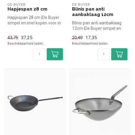
DE BUYER
DE BUYER
Hapjespan 28 cm
Blinis pan anti
aanbaklaag 12cm
Hapjespan 28 cm |De Buyer
simpel en snel kopen voor in
Blinis pan anti aanbaklaag
de horeca. Overzichtelijk...
12cm |De Buyer simpel en
snel kopen voor in de
37,25
17,35
43,75
20,40
horeca...
Beschikbaarheid laden..
Beschikbaarheid laden..