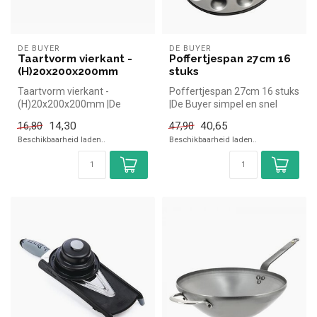
DE BUYER
DE BUYER
Taartvorm vierkant -
Poffertjespan 27cm 16
(H)20x200x200mm
stuks
Taartvorm vierkant -
Poffertjespan 27cm 16 stuks
(H)20x200x200mm |De
|De Buyer simpel en snel
Buyer simpel en snel kopen
kopen voor in de horeca. Ov...
14,30
40,65
16,80
47,90
voor in de h...
Beschikbaarheid laden..
Beschikbaarheid laden..