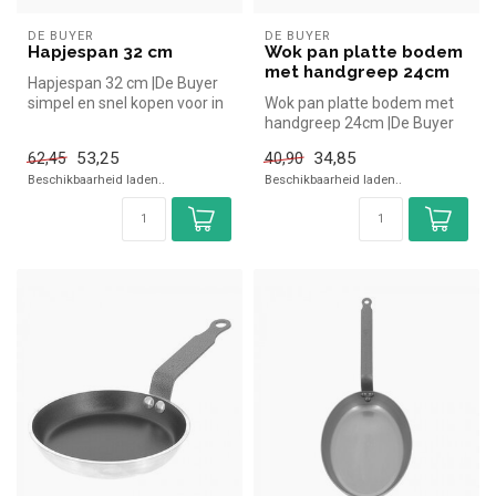
DE BUYER
DE BUYER
Hapjespan 32 cm
Wok pan platte bodem
met handgreep 24cm
Hapjespan 32 cm |De Buyer
simpel en snel kopen voor in
Wok pan platte bodem met
de horeca. Overzichtelijk...
handgreep 24cm |De Buyer
simpel en snel kopen voor in
53,25
34,85
62,45
40,90
d...
Beschikbaarheid laden..
Beschikbaarheid laden..