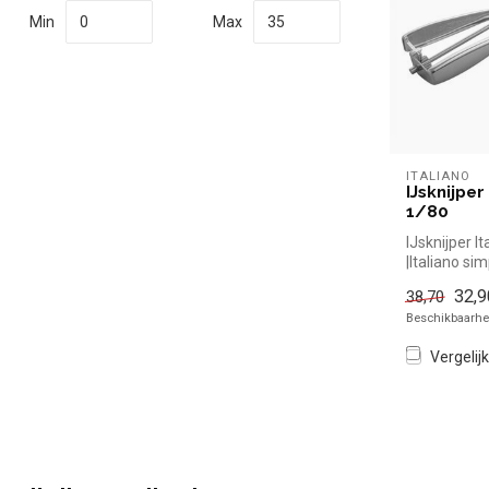
Min
Max
ITALIANO
IJsknijper
1/80
IJsknijper I
|Italiano si
voor in de ho
32,9
38,70
Beschikbaarhei
Vergelijk