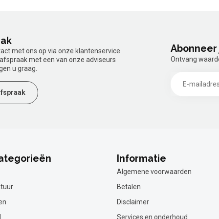
aak
Abonneer 
tact met ons op via onze klantenservice
Ontvang waardev
n afspraak met een van onze adviseurs
gen u graag.
fspraak
ategorieën
Informatie
Algemene voorwaarden
tuur
Betalen
en
Disclaimer
l
Services en onderhoud