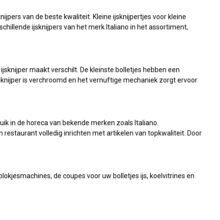
ijpers van de beste kwaliteit. Kleine ijsknijpertjes voor kleine
hillende ijsknijpers van het merk Italiano in het assortiment,
ijsknijper maakt verschilt. De kleinste bolletjes hebben een
sknijper is verchroomd en het vernuftige mechaniek zorgt ervoor
ik in de horeca van bekende merken zoals Italiano.
staurant volledig inrichten met artikelen van topkwaliteit. Door
sblokjesmachines, de coupes voor uw bolletjes ijs, koelvitrines en