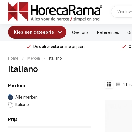
Kies een categorie
Over ons
Referenties
On
De
scherpste
online prijzen
O
Home
/
Merken
/
Italiano
Italiano
1
Pro
Merken
Alle merken
Italiano
Prijs