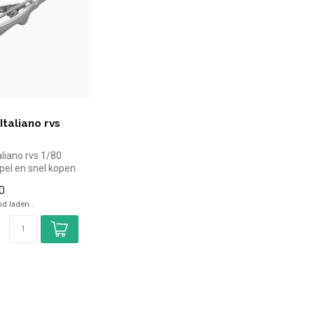
 Italiano rvs
taliano rvs 1/80
mpel en snel kopen
reca. O...
0
d laden..