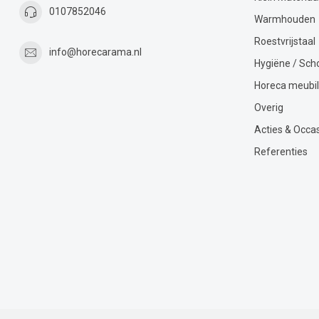
0107852046
Warmhouden
Roestvrijstaal
info@horecarama.nl
Hygiëne / Sc
Horeca meubil
Overig
Acties & Occa
Referenties