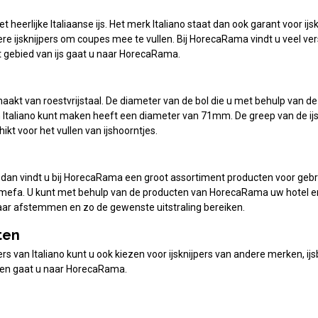
heerlijke Italiaanse ijs. Het merk Italiano staat dan ook garant voor ijskn
re ijsknijpers om coupes mee te vullen. Bij HorecaRama vindt u veel versc
 gebied van ijs gaat u naar HorecaRama.
emaakt van roestvrijstaal. De diameter van de bol die u met behulp van de 
n Italiano kunt maken heeft een diameter van 71mm. De greep van de ij
hikt voor het vullen van ijshoorntjes.
 dan vindt u bij HorecaRama een groot assortiment producten voor gebru
efa. U kunt met behulp van de producten van HorecaRama uw hotel en re
kaar afstemmen en zo de gewenste uitstraling bereiken.
ten
ers van Italiano kunt u ook kiezen voor ijsknijpers van andere merken, ij
akken gaat u naar HorecaRama.