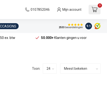
0
0107852046
Mijn account
OCCASIONS
9.1
2533
beoordelingen
50 ex. btw
50.000+
Klanten gingen u voor
Toon: