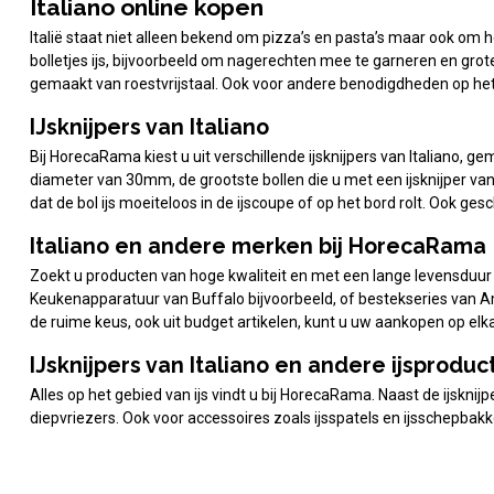
Italiano online kopen
Italië staat niet alleen bekend om pizza’s en pasta’s maar ook om het 
bolletjes ijs, bijvoorbeeld om nagerechten mee te garneren en grote
gemaakt van roestvrijstaal. Ook voor andere benodigdheden op het
IJsknijpers van Italiano
Bij HorecaRama kiest u uit verschillende ijsknijpers van Italiano, g
diameter van 30mm, de grootste bollen die u met een ijsknijper va
dat de bol ijs moeiteloos in de ijscoupe of op het bord rolt. Ook gesc
Italiano en andere merken bij HorecaRama
Zoekt u producten van hoge kwaliteit en met een lange levensduur
Keukenapparatuur van Buffalo bijvoorbeeld, of bestekseries van Am
de ruime keus, ook uit budget artikelen, kunt u uw aankopen op el
IJsknijpers van Italiano en andere ijsproduc
Alles op het gebied van ijs vindt u bij HorecaRama. Naast de ijsknijp
diepvriezers. Ook voor accessoires zoals ijsspatels en ijsschepb