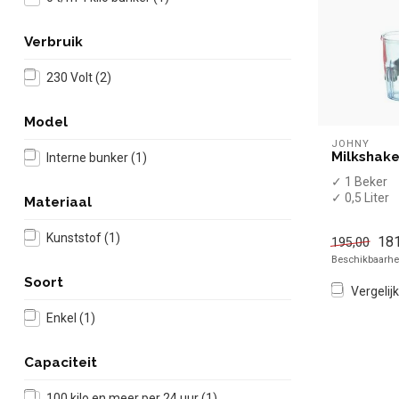
Verbruik
230 Volt
(2)
Model
JOHNY
Milkshaker
Interne bunker
(1)
✓ 1 Beker
✓ 0,5 Liter
Materiaal
✓ 400 Watt
✓ 230 Volt
Kunststof
(1)
181
195,00
Beschikbaarhei
Soort
Vergelijk
Enkel
(1)
Capaciteit
100 kilo en meer per 24 uur
(1)