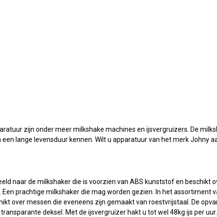
atuur zijn onder meer milkshake machines en ijsvergruizers. De milksha
en een lange levensduur kennen. Wilt u apparatuur van het merk Johny a
rbeeld naar de milkshaker die is voorzien van ABS kunststof en beschik
js. Een prachtige milkshaker die mag worden gezien. In het assortimen
hikt over messen die eveneens zijn gemaakt van roestvrijstaal. De opva
transparante deksel. Met de ijsvergruizer hakt u tot wel 48kg ijs per uur.