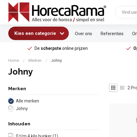
Kies een categorie
Over ons
Referenties
On
De
scherpste
online prijzen
O
Home
/
Merken
/
Johny
Johny
2
Pro
Merken
Alle merken
Johny
Inhouden
0 t/m 4 kilo bunker
(1)