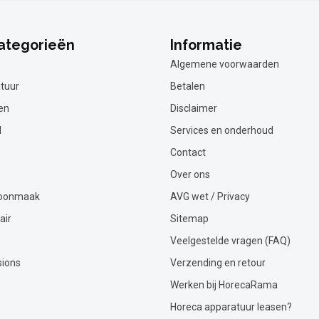
ategorieën
Informatie
Algemene voorwaarden
tuur
Betalen
en
Disclaimer
l
Services en onderhoud
Contact
Over ons
hoonmaak
AVG wet / Privacy
air
Sitemap
Veelgestelde vragen (FAQ)
sions
Verzending en retour
Werken bij HorecaRama
Horeca apparatuur leasen?