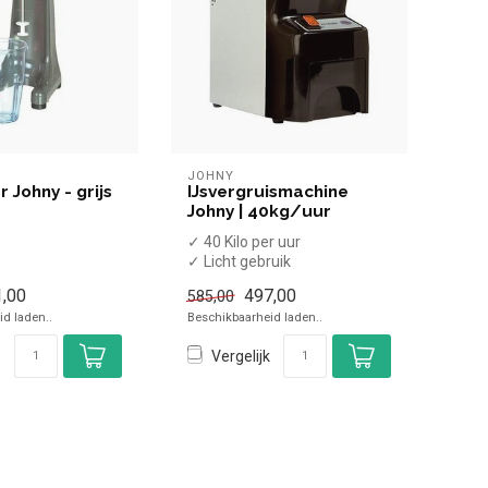
JOHNY
 Johny - grijs
IJsvergruismachine
Johny | 40kg/uur
✓ 40 Kilo per uur
✓ Licht gebruik
✓ Breedte 19 cm, diepte 30
,00
497,00
585,00
cm, hoogte 40 cm
d laden..
Beschikbaarheid laden..
...
Vergelijk