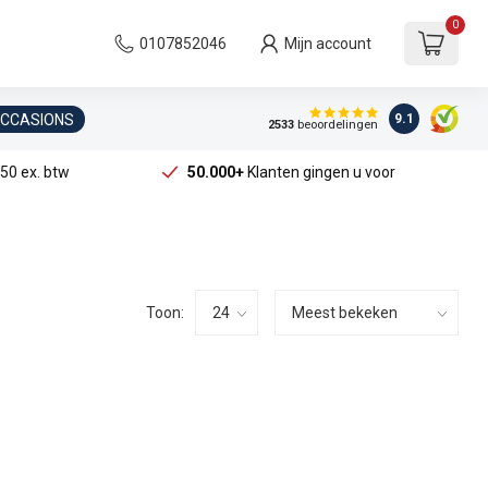
0
0107852046
Mijn account
OCCASIONS
9.1
2533
beoordelingen
50 ex. btw
50.000+
Klanten gingen u voor
Toon: