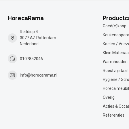
HorecaRama
Productc
Goed(e)koop
Reitdiep 4
Keukenappara
3077 AZ Rotterdam
Nederland
Koelen / Vriez
Klein Materiaa
0107852046
Warmhouden
Roestvrijstaal
info@horecarama.nl
Hygiëne / Sc
Horeca meubil
Overig
Acties & Occa
Referenties