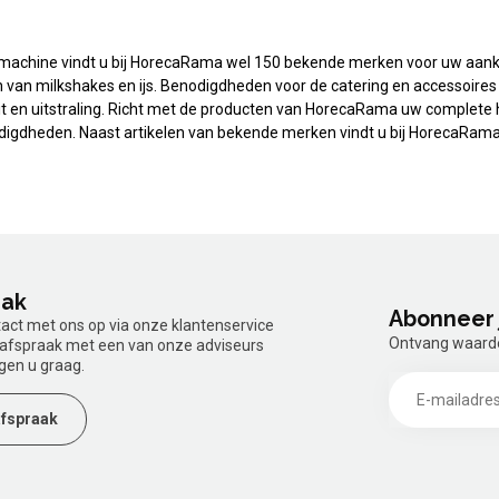
ismachine vindt u bij HorecaRama wel 150 bekende merken voor uw aan
en van milkshakes en ijs. Benodigdheden voor de catering en accessoir
 en uitstraling. Richt met de producten van HorecaRama uw complete ho
igdheden. Naast artikelen van bekende merken vindt u bij HorecaRama
aak
Abonneer 
tact met ons op via onze klantenservice
Ontvang waardev
n afspraak met een van onze adviseurs
gen u graag.
fspraak