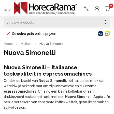
0
MENU
De
scherpste
online prijzen
Op reke
9.1
Home
/
Merken
/
Nuova Simonelli
Nuova Simonelli
Nuova Simonelli – Italiaanse
topkwaliteit in espressomachines
Ontdek de kracht van
Nuova Simonelli
, hét Italiaanse merk dat
wereldwijd bekendstaat om zijn innovatieve en duurzame
espressomachines
. Of je nu een kleine koffiebar of een
drukbezocht restaurant runt, met een
Nuova Simonelli Appia Life
ben je verzekerd van constante koffiekwaliteit, gebruiksgemak en
stijlvol design.