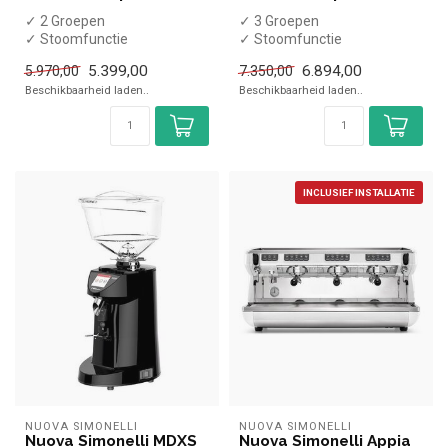
✓ 2 Groepen
✓ 3 Groepen
✓ Stoomfunctie
✓ Stoomfunctie
✓ Warmhoudfunctie
✓ Warmhoudfunctie
5.399,00
6.894,00
5.970,00
7.350,00
✓ 230 Volt
Beschikbaarheid laden..
Beschikbaarheid laden..
INCLUSIEF INSTALLATIE
NUOVA SIMONELLI
NUOVA SIMONELLI
Nuova Simonelli MDXS
Nuova Simonelli Appia