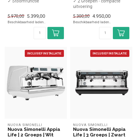
✓ Stoomfunctie
✓ 2 Groepen - compacte
✓ Warmhoudfunctie
uitvoering
✓ 230 Volt
✓ Stoomfunctie
5.399,00
4.950,00
5.970,00
5.300,00
✓ Warmhoudfunctie
Beschikbaarheid laden..
Beschikbaarheid laden..
✓ 230 Volt
INCLUSIEF INSTALLATIE
INCLUSIEF INSTALLATIE
NUOVA SIMONELLI
NUOVA SIMONELLI
Nuova Simonelli Appia
Nuova Simonelli Appia
Life | 2 Groeps | Wit
Life | 3 Groeps | Zwart