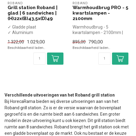
ROBAND
ROBAND
Grill station Roband |
Warmhoudbrug PRO - 5
glad | 6 sandwiches |
kwartslampen -
(H)22x(B)43,5x(D)49
2100mm
✓ Gladde plaat
Warmhoudbrug - 5
✓ Aluminium
kwartslampen - 2100mm |
✓ Enkele plaat
simpel en snel kopen voor in
1.029,00
790,00
1.322,00
895,00
✓ 2,2 kW
de horeca....
Beschikbaarheid laden..
Beschikbaarheid laden..
Verschillende uitvoeringen van het Roband grill station
Bij HorecaRama bieden wij diverse uitvoeringen aan van het
Roband grill station. Zo is er de versie waarvan de bovenplaat
gegroefd is en die ruimte biedt aan 6 sandwiches. Een groter
model in deze uitvoering kunt u ook kiezen. Dit grill station biedt
ruimte aan 8 sandwiches. Roband brengt het grill station ook met
een gladde bovenplaat op de markt. Ook nu bestaat er de keuze