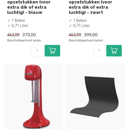
opzetstukken (voor
opzetstukken (voor
extra dik of extra
extra dik of extra
luchtig) - blauw
luchtig) - zwart
✓ 1 Beker
✓ 1 Beker
✓ 0,71 Liter
✓ 0,71 Liter
✓ 150 Watt
✓ 150 Watt
370,00
399,00
463,00
463,00
✓ 230 Volt
✓ 230 Volt
Beschikbaarheid laden..
Beschikbaarheid laden..