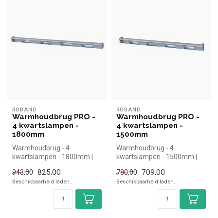
ROBAND
ROBAND
Warmhoudbrug PRO -
Warmhoudbrug PRO -
4 kwartslampen -
4 kwartslampen -
1800mm
1500mm
Warmhoudbrug - 4
Warmhoudbrug - 4
kwartslampen - 1800mm |
kwartslampen - 1500mm |
simpel en snel kopen voor in
simpel en snel kopen voor in
825,00
709,00
943,00
780,00
de horeca....
de horeca....
Beschikbaarheid laden..
Beschikbaarheid laden..