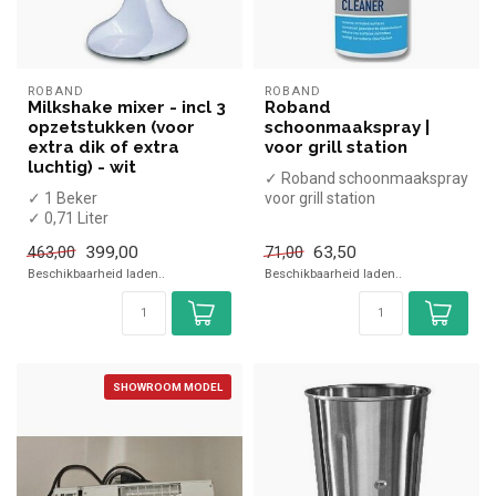
ROBAND
ROBAND
Milkshake mixer - incl 3
Roband
opzetstukken (voor
schoonmaakspray |
extra dik of extra
voor grill station
luchtig) - wit
✓ Roband schoonmaakspray
✓ 1 Beker
voor grill station
✓ 0,71 Liter
✓ 150 Watt
399,00
63,50
463,00
71,00
✓ 230 Volt
Beschikbaarheid laden..
Beschikbaarheid laden..
SHOWROOM MODEL