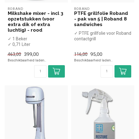
ROBAND
ROBAND
Milkshake mixer - incl 3
PTFE grillfolie Roband
opzetstukken (voor
- pak van 5 | Roband 8
extra dik of extra
sandwiches
luchtig) - rood
✓ PTFE grillfolie voor Roband
✓ 1 Beker
contactgrill
✓ 0,71 Liter
✓ 5 stuks
✓ 150 Watt
399,00
95,00
463,00
116,00
✓ 230 Volt
Beschikbaarheid laden..
Beschikbaarheid laden..