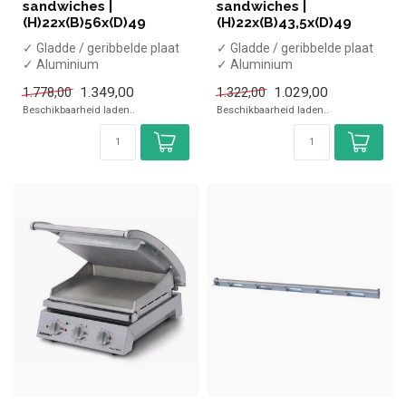
sandwiches |
sandwiches |
(H)22x(B)56x(D)49
(H)22x(B)43,5x(D)49
✓ Gladde / geribbelde plaat
✓ Gladde / geribbelde plaat
✓ Aluminium
✓ Aluminium
✓ Enkele plaat
✓ Enkele plaat
1.349,00
1.029,00
1.778,00
1.322,00
✓ 2,99 kW
✓ 2,2 kW
Beschikbaarheid laden..
Beschikbaarheid laden..