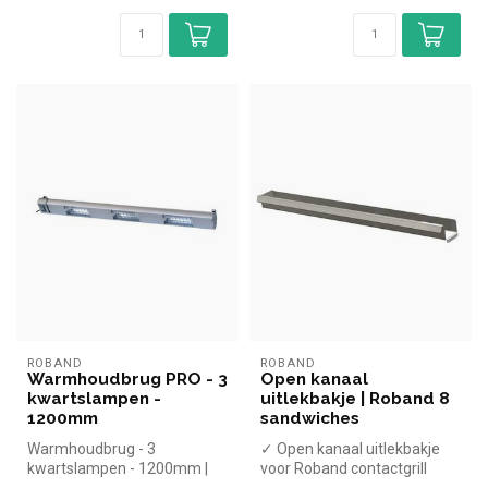
ROBAND
ROBAND
Warmhoudbrug PRO - 3
Open kanaal
kwartslampen -
uitlekbakje | Roband 8
1200mm
sandwiches
Warmhoudbrug - 3
✓ Open kanaal uitlekbakje
kwartslampen - 1200mm |
voor Roband contactgrill
simpel en snel kopen voor in