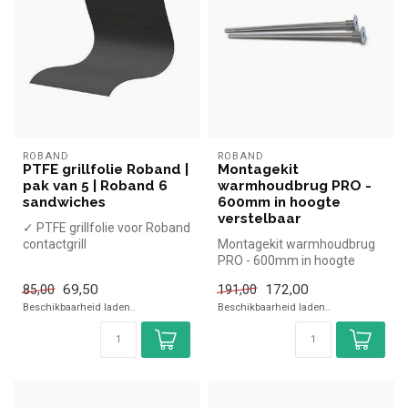
ROBAND
ROBAND
PTFE grillfolie Roband |
Montagekit
pak van 5 | Roband 6
warmhoudbrug PRO -
sandwiches
600mm in hoogte
verstelbaar
✓ PTFE grillfolie voor Roband
contactgrill
Montagekit warmhoudbrug
✓ 5 stuks
PRO - 600mm in hoogte
verstelbaar | simpel en snel
69,50
172,00
85,00
191,00
kopen...
Beschikbaarheid laden..
Beschikbaarheid laden..