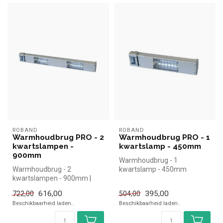
ROBAND
ROBAND
Warmhoudbrug PRO - 2
Warmhoudbrug PRO - 1
kwartslampen -
kwartslamp - 450mm
900mm
Warmhoudbrug - 1
Warmhoudbrug - 2
kwartslamp - 450mm
kwartslampen - 900mm |
simpel en snel kopen voor in
616,00
395,00
722,00
504,00
de horeca. ...
Beschikbaarheid laden..
Beschikbaarheid laden..