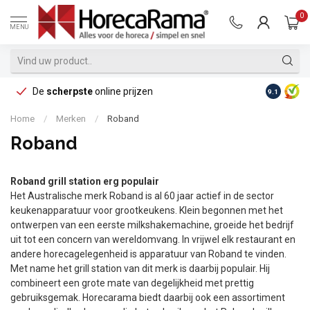
0
MENU
De
scherpste
online prijzen
Op reke
9.1
Home
/
Merken
/
Roband
Roband
Roband grill station erg populair
Het Australische merk Roband is al 60 jaar actief in de sector
keukenapparatuur voor grootkeukens. Klein begonnen met het
ontwerpen van een eerste milkshakemachine, groeide het bedrijf
uit tot een concern van wereldomvang. In vrijwel elk restaurant en
andere horecagelegenheid is apparatuur van Roband te vinden.
Met name het grill station van dit merk is daarbij populair. Hij
combineert een grote mate van degelijkheid met prettig
gebruiksgemak. Horecarama biedt daarbij ook een assortiment