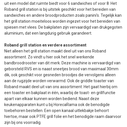
uit een model dat ruimte biedt voor 6 sandwiches of voor 8. Het
Roband grill station is bij uitstek geschikt voor het bereiden van
sandwiches en andere broodproducten zoals panini’s. Tegelijk kan
het grill station moeiteloos worden ingezet voor het bereiden van
spiesen met vlees. De bakplaten zijn vervaardigd van drukgegoten
aluminium, dat een langdurig gebruik garandeert.
Roband grill station en verdere assortiment
Niet alleen het grill station maakt deel uit van ons Roband
assortiment. Zo vindt u hier ook het snel werkende
bandbroodrooster van dit merk. Deze machine is vervaardigd van
geborsteld RVS en is naast sneetjes brood van maximaal 30mm
dik, ook geschikt voor gesneden broodjes die vervolgens alleen
aan de rugzijde worden verwarmd. Ook de griddle toaster van
Roband maakt deel uit van ons assortiment. Het gaat hierbij om
een toaster en bakplaat in één, waarbij de toast- en grillfunctie
apart van elkaar kunnen worden bediend. Naast deze
keukenapparaten kunt u bij HorecaRama ook de benodigde
toebehoren bestellen. Een open kanaal uitlekbakje behoort
hiertoe, maar ook PTFE grill folie en het benodigde raam daarvoor
zijn bij ons voorradig.