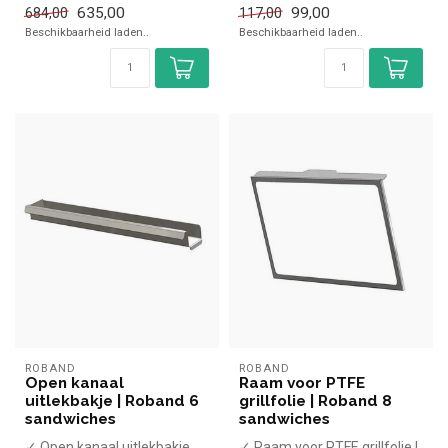
635,00
99,00
684,00
117,00
de horeca....
Beschikbaarheid laden..
Beschikbaarheid laden..
ROBAND
ROBAND
Open kanaal
Raam voor PTFE
uitlekbakje | Roband 6
grillfolie | Roband 8
sandwiches
sandwiches
✓ Open kanaal uitlekbakje
✓ Raam voor PTFE grillfolie |