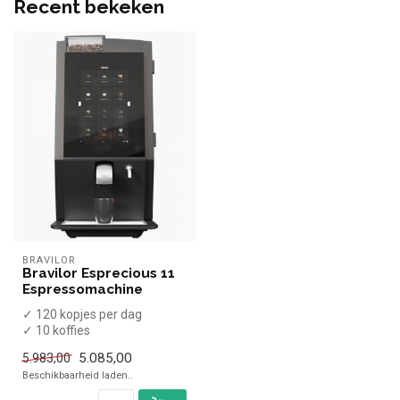
Recent bekeken
BRAVILOR
Bravilor Esprecious 11
Espressomachine
✓ 120 kopjes per dag
✓ 10 koffies
✓ Verse melk / melkpoeder
5.085,00
5.983,00
✓ Vaste wateraans...
Beschikbaarheid laden..