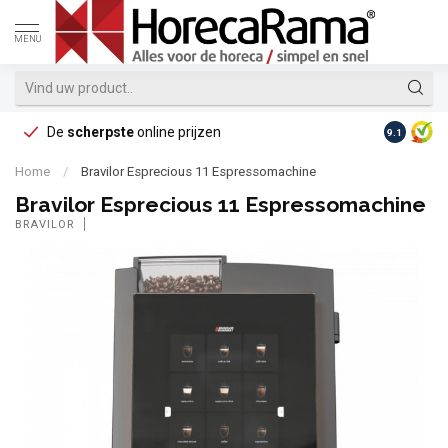
MENU
De
scherpste
online prijzen
Op reke
9.1
Home
/
Bravilor Esprecious 11 Espressomachine
Bravilor Esprecious 11 Espressomachine
BRAVILOR