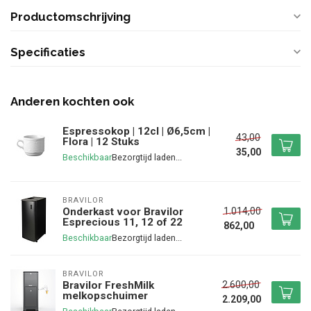
Productomschrijving
Specificaties
Anderen kochten ook
Espressokop | 12cl | Ø6,5cm |
43,00
Flora | 12 Stuks
35,00
Beschikbaar
BRAVILOR
1.014,00
Onderkast voor Bravilor
Esprecious 11, 12 of 22
862,00
Beschikbaar
BRAVILOR
2.600,00
Bravilor FreshMilk
melkopschuimer
2.209,00