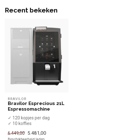
Recent bekeken
BRAVILOR
Bravilor Esprecious 21L
Espressomachine
✓ 120 kopjes per dag
✓ 10 koffies
✓ Verse melk /
5.481,00
6.449,00
Chocolademelk /
Beschikbaarheid laden..