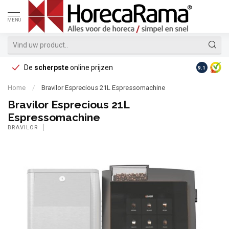
MENU
De
scherpste
online prijzen
Op reke
9.1
Home
/
Bravilor Esprecious 21L Espressomachine
Bravilor Esprecious 21L
Espressomachine
BRAVILOR