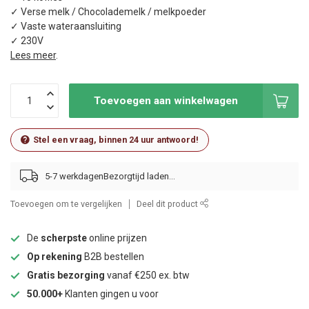
✓ Verse melk / Chocolademelk / melkpoeder
✓ Vaste wateraansluiting
✓ 230V
Lees meer
.
Toevoegen aan winkelwagen
Stel een vraag, binnen 24 uur antwoord!
5-7 werkdagen
Toevoegen om te vergelijken
Deel dit product
De
scherpste
online prijzen
Op rekening
B2B bestellen
Gratis bezorging
vanaf €250 ex. btw
50.000+
Klanten gingen u voor