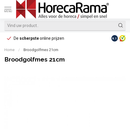
MENU
De
scherpste
online prijzen
Op reke
9.1
Home
/
Broodgolfmes 21cm
Broodgolfmes 21cm