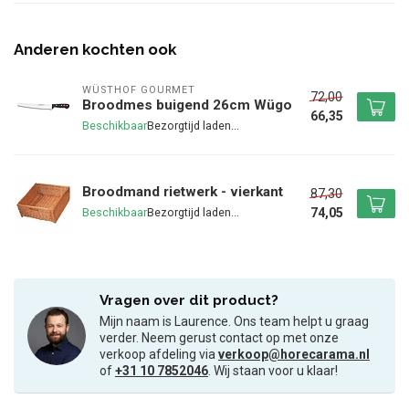
Anderen kochten ook
WÜSTHOF GOURMET
72,00
Broodmes buigend 26cm Wügo
66,35
Beschikbaar
Broodmand rietwerk - vierkant
87,30
74,05
Beschikbaar
Vragen over dit product?
Mijn naam is Laurence. Ons team helpt u graag
verder. Neem gerust contact op met onze
verkoop afdeling via
verkoop@horecarama.nl
of
+31 10 7852046
. Wij staan voor u klaar!