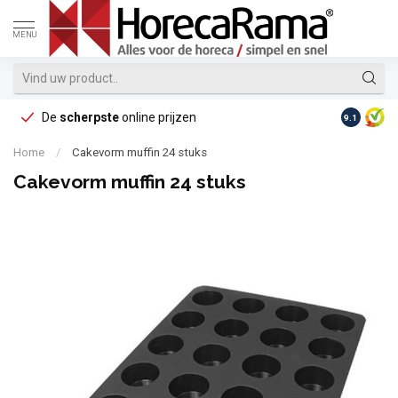
MENU
De
scherpste
online prijzen
Op reke
9.1
Home
/
Cakevorm muffin 24 stuks
Cakevorm muffin 24 stuks