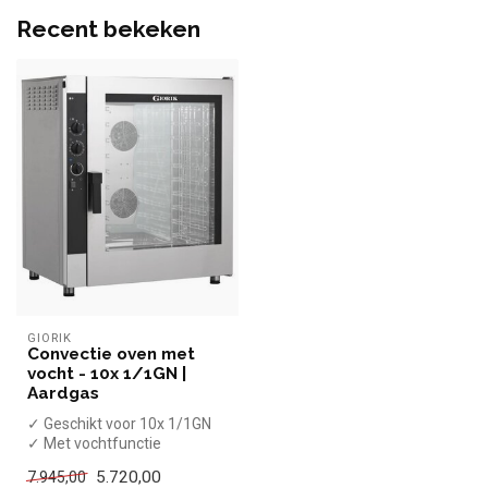
Recent bekeken
GIORIK
Convectie oven met
vocht - 10x 1/1GN |
Aardgas
✓ Geschikt voor 10x 1/1GN
✓ Met vochtfunctie
✓ 19 kW
5.720,00
7.945,00
✓ 230 Volt