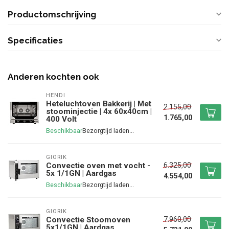
Productomschrijving
Specificaties
Anderen kochten ook
HENDI
Heteluchtoven Bakkerij | Met
2.155,00
stoominjectie | 4x 60x40cm |
1.765,00
400 Volt
Beschikbaar
GIORIK
6.325,00
Convectie oven met vocht -
5x 1/1GN | Aardgas
4.554,00
Beschikbaar
GIORIK
7.960,00
Convectie Stoomoven
5x1/1GN | Aardgas