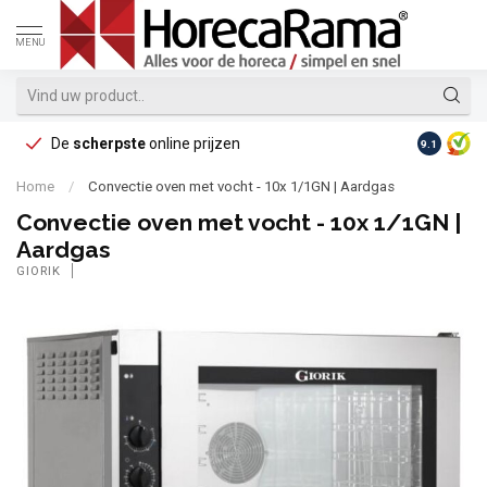
MENU
De
scherpste
online prijzen
Op reke
9.1
Home
/
Convectie oven met vocht - 10x 1/1GN | Aardgas
Convectie oven met vocht - 10x 1/1GN |
Aardgas
GIORIK