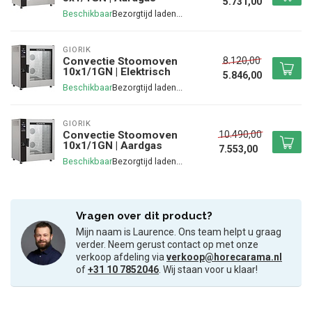
5.731,00
Beschikbaar
GIORIK
8.120,00
Convectie Stoomoven
10x1/1GN | Elektrisch
5.846,00
Beschikbaar
GIORIK
10.490,00
Convectie Stoomoven
10x1/1GN | Aardgas
7.553,00
Beschikbaar
Vragen over dit product?
Mijn naam is Laurence. Ons team helpt u graag
verder. Neem gerust contact op met onze
verkoop afdeling via
verkoop@horecarama.nl
of
+31 10 7852046
. Wij staan voor u klaar!