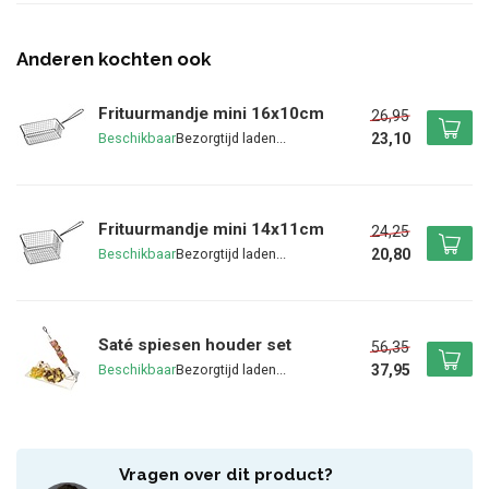
Anderen kochten ook
Frituurmandje mini 16x10cm
26,95
23,10
Beschikbaar
Frituurmandje mini 14x11cm
24,25
20,80
Beschikbaar
Saté spiesen houder set
56,35
37,95
Beschikbaar
Vragen over dit product?