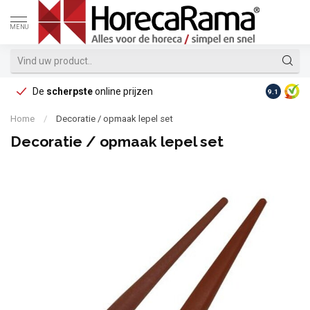
MENU
De
scherpste
online prijzen
Op reke
9.1
Home
/
Decoratie / opmaak lepel set
Decoratie / opmaak lepel set