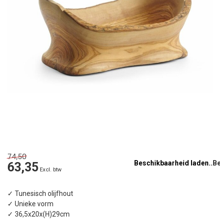
74,50
Beschikbaarheid laden..
63,35
Excl. btw
✓ Tunesisch olijfhout
✓ Unieke vorm
✓ 36,5x20x(H)29cm