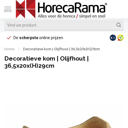
MENU
De
scherpste
online prijzen
Op reke
9.1
Home
/
Decoratieve kom | Olijfhout | 36,5x20x(H)29cm
Decoratieve kom | Olijfhout |
36,5x20x(H)29cm