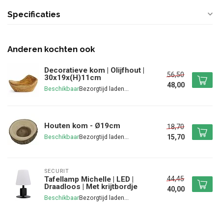
Specificaties
Anderen kochten ook
Decoratieve kom | Olijfhout |
56,50
30x19x(H)11cm
48,00
Beschikbaar
Houten kom - Ø19cm
18,70
15,70
Beschikbaar
SECURIT
44,45
Tafellamp Michelle | LED |
Draadloos | Met krijtbordje
40,00
Beschikbaar