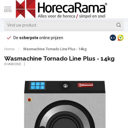
MENU
De
scherpste
online prijzen
Op reke
9.1
Home
/
Wasmachine Tornado Line Plus - 14kg
Wasmachine Tornado Line Plus - 14kg
DIAMOND