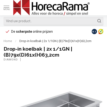
MENU
De
scherpste
online prijzen
Op reke
9.1
Home
/
Drop-in koelbak | 2x 1/1GN | (B)79x(D)61x(H)63,2cm
Drop-in koelbak | 2x 1/1GN |
(B)79x(D)61x(H)63,2cm
DIAMOND