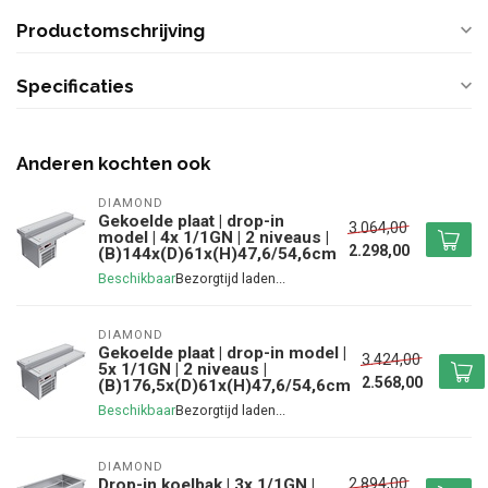
Productomschrijving
Specificaties
Anderen kochten ook
DIAMOND
Gekoelde plaat | drop-in
3.064,00
model | 4x 1/1GN | 2 niveaus |
2.298,00
(B)144x(D)61x(H)47,6/54,6cm
Beschikbaar
DIAMOND
Gekoelde plaat | drop-in model |
3.424,00
5x 1/1GN | 2 niveaus |
2.568,00
(B)176,5x(D)61x(H)47,6/54,6cm
Beschikbaar
DIAMOND
2.894,00
Drop-in koelbak | 3x 1/1GN |