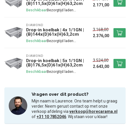
(B)111,5x(D)61x(H)63,2cm
2.171,00
Beschikbaar
DIAMOND
3.168,00
Drop-in koelbak | 4x 1/1GN |
(B)144x(D)61x(H)63,2cm
2.376,00
Beschikbaar
DIAMOND
3.524,00
Drop-in koelbak | 5x 1/1GN |
(B)176,5x(D)61x(H)63,2cm
2.643,00
Beschikbaar
Vragen over dit product?
Mijn naam is Laurence. Ons team helpt u graag
verder. Neem gerust contact op met onze
verkoop afdeling via
verkoop@horecarama.nl
of
+31 10 7852046
. Wij staan voor u klaar!