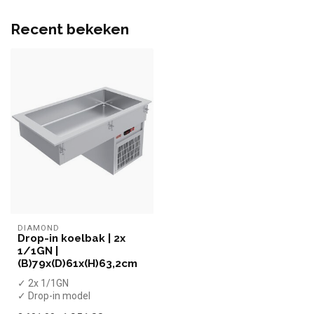
Recent bekeken
DIAMOND
Drop-in koelbak | 2x
1/1GN |
(B)79x(D)61x(H)63,2cm
✓ 2x 1/1GN
✓ Drop-in model
✓ Geventileerd