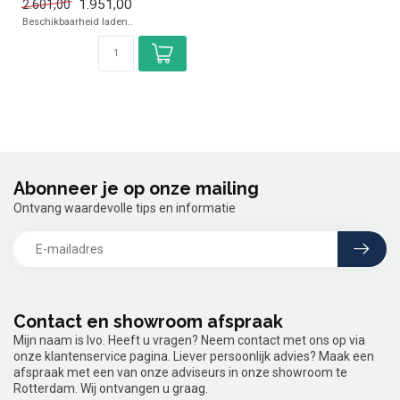
1.951,00
2.601,00
✓ +2°C tot +8°C
Beschikbaarheid laden..
Abonneer je op onze mailing
Ontvang waardevolle tips en informatie
Contact en showroom afspraak
Mijn naam is Ivo. Heeft u vragen? Neem contact met ons op via
onze klantenservice pagina. Liever persoonlijk advies? Maak een
afspraak met een van onze adviseurs in onze showroom te
Rotterdam. Wij ontvangen u graag.