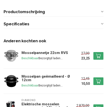
Productomschrijving
Specificaties
Anderen kochten ook
Mosselpannetje 22cm RVS
27,00
23,25
Beschikbaar
Mosselpan geëmailleerd - Ø
12,45
12cm
10,50
Beschikbaar
DIAMOND
Elektrische mosselen
2.870,00