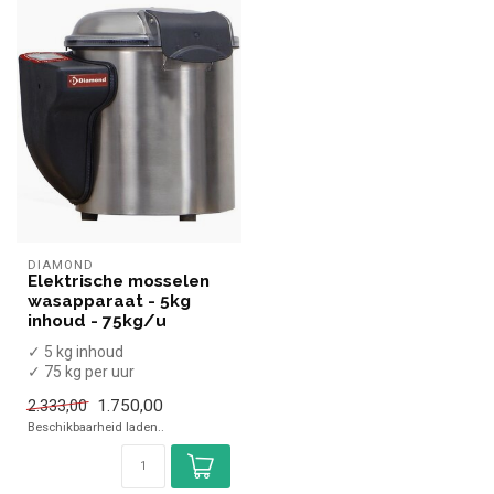
DIAMOND
Elektrische mosselen
wasapparaat - 5kg
inhoud - 75kg/u
✓ 5 kg inhoud
✓ 75 kg per uur
✓ 145 Toeren per minuut
1.750,00
2.333,00
✓ 90-120 sec
Beschikbaarheid laden..
✓ 230 Vol...