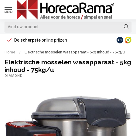
MENU
De
scherpste
online prijzen
Op reke
9.1
Home
/
Elektrische mosselen wasapparaat - 5kg inhoud - 75kg/u
Elektrische mosselen wasapparaat - 5kg
inhoud - 75kg/u
DIAMOND