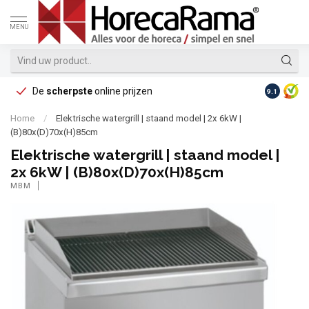
MENU
De
scherpste
online prijzen
Op reke
9.1
Home
/
Elektrische watergrill | staand model | 2x 6kW |
(B)80x(D)70x(H)85cm
Elektrische watergrill | staand model |
2x 6kW | (B)80x(D)70x(H)85cm
MBM