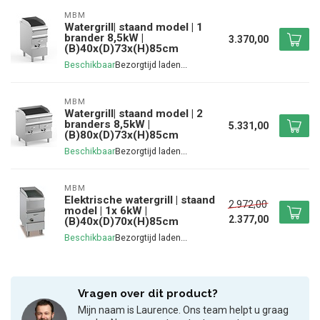
MBM
Watergrill| staand model | 1
brander 8,5kW |
3.370,00
(B)40x(D)73x(H)85cm
Beschikbaar
MBM
Watergrill| staand model | 2
branders 8,5kW |
5.331,00
(B)80x(D)73x(H)85cm
Beschikbaar
MBM
Elektrische watergrill | staand
2.972,00
model | 1x 6kW |
2.377,00
(B)40x(D)70x(H)85cm
Beschikbaar
Vragen over dit product?
Mijn naam is Laurence. Ons team helpt u graag