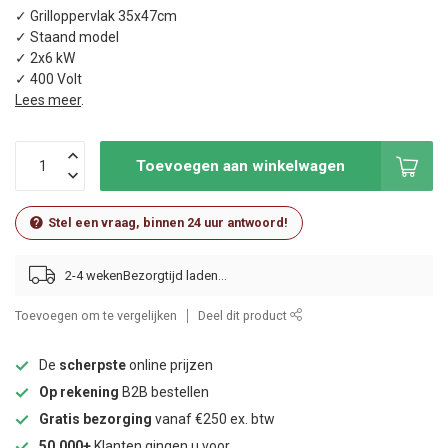
✓ Grilloppervlak 35x47cm
✓ Staand model
✓ 2x6 kW
✓ 400 Volt
Lees meer
.
Toevoegen aan winkelwagen
Stel een vraag, binnen 24 uur antwoord!
2-4 weken
Toevoegen om te vergelijken
Deel dit product
De
scherpste
online prijzen
Op rekening
B2B bestellen
Gratis bezorging
vanaf €250 ex. btw
50.000+
Klanten gingen u voor