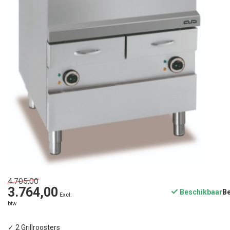
4.705,00
3.764,00
Beschikbaar
Excl.
btw
✓ 2 Grillroosters