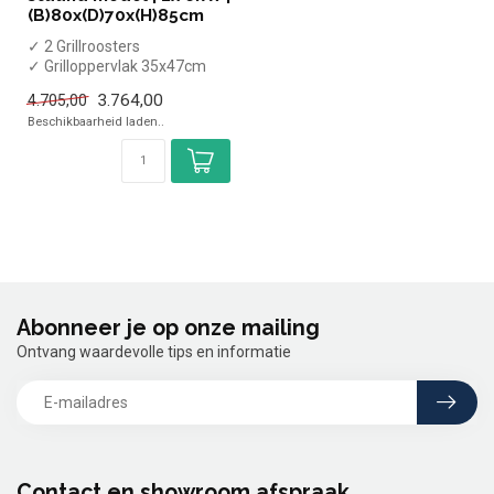
(B)80x(D)70x(H)85cm
✓ 2 Grillroosters
✓ Grilloppervlak 35x47cm
✓ Staand model
3.764,00
4.705,00
✓ 2x6 kW
Beschikbaarheid laden..
✓ 400 Vol...
Abonneer je op onze mailing
Ontvang waardevolle tips en informatie
Contact en showroom afspraak