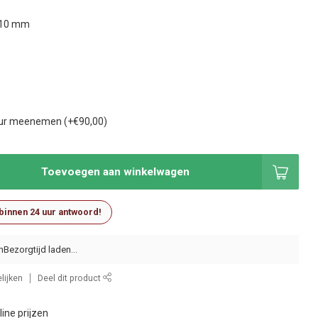
910 mm
our meenemen (+€90,00)
Toevoegen aan winkelwagen
 binnen 24 uur antwoord!
n
lijken
Deel dit product
ine prijzen