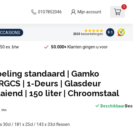
0
0107852046
Mijn account
OCCASIONS
9.1
2533
beoordelingen
50 ex. btw
50.000+
Klanten gingen u voor
oeling standaard | Gamko
GCS | 1-Deurs | Glasdeur
aiend | 150 liter | Chroomstaal
Beschikbaar
. btw
 30cl / 181 x 25cl / 143 x 33cl flessen