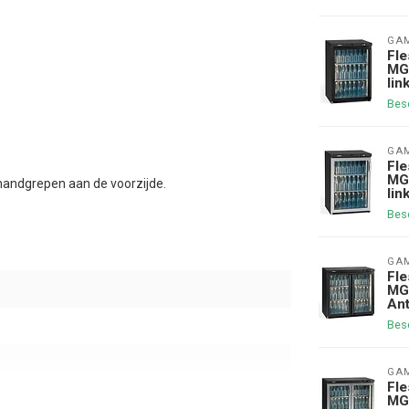
GA
Fle
MG3
lin
Bes
GA
Fle
MG3
f handgrepen aan de voorzijde.
lin
Bes
GA
Fle
MG3
Ant
Bes
GA
Fle
MG3