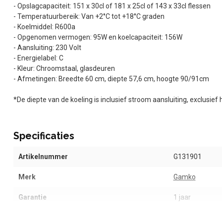
- Opslagcapaciteit: 151 x 30cl of 181 x 25cl of 143 x 33cl flessen
- Temperatuurbereik: Van +2°C tot +18°C graden
- Koelmiddel: R600a
- Opgenomen vermogen: 95W en koelcapaciteit: 156W
- Aansluiting: 230 Volt
- Energielabel: C
- Kleur: Chroomstaal, glasdeuren
- Afmetingen: Breedte 60 cm, diepte 57,6 cm, hoogte 90/91cm
*De diepte van de koeling is inclusief stroom aansluiting, exclusie
Specificaties
Artikelnummer
G131901
Merk
Gamko
Garantie
1 jaar