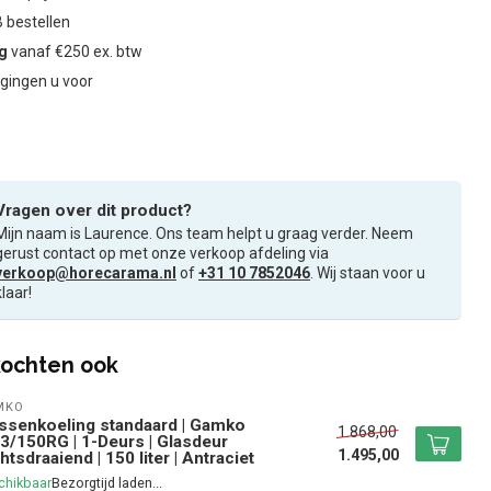
 bestellen
ng
vanaf €250 ex. btw
gingen u voor
Vragen over dit product?
Mijn naam is Laurence. Ons team helpt u graag verder. Neem
gerust contact op met onze verkoop afdeling via
verkoop@horecarama.nl
of
+31 10 7852046
. Wij staan voor u
klaar!
ochten ook
MKO
ssenkoeling standaard | Gamko
1.868,00
/150RG | 1-Deurs | Glasdeur
1.495,00
htsdraaiend | 150 liter | Antraciet
chikbaar