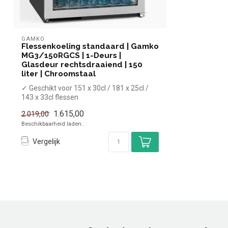
GAMKO
Flessenkoeling standaard | Gamko
MG3/150RGCS | 1-Deurs |
Glasdeur rechtsdraaiend | 150
liter | Chroomstaal
✓ Geschikt voor 151 x 30cl / 181 x 25cl /
143 x 33cl flessen
✓ Geventileerd
1.615,00
2.019,00
✓ ...
Beschikbaarheid laden..
Vergelijk