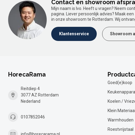
Contact en showroom afspr
Mijn naam is Ivo. Heeft u vragen? Neem con
pagina. Liever persoonlijk advies? Maak ee
in onze showroom te Rotterdam. Wij ontvan
Klantenservice
Showroom a
HorecaRama
Productc
Goed(e)koop
Reitdiep 4
Keukenappara
3077 AZ Rotterdam
Nederland
Koelen / Vriez
Klein Materiaa
0107852046
Warmhouden
Roestvrijstaal
info@horecarama.nl