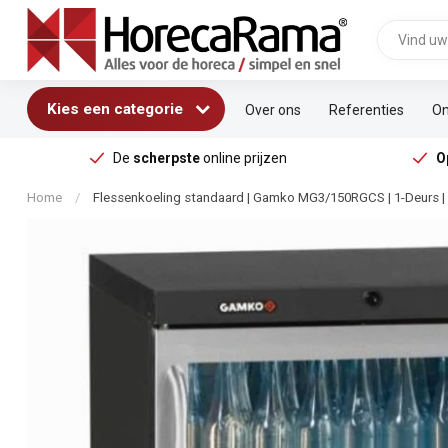
Kies een categorie
Over ons
Referenties
On
De
scherpste
online prijzen
O
Home
/
Flessenkoeling standaard | Gamko MG3/150RGCS | 1-Deurs | G