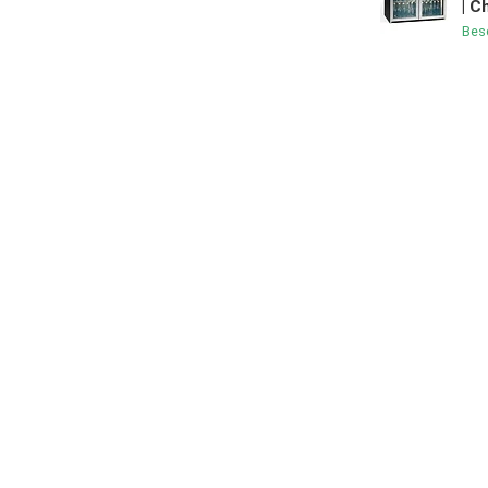
| C
Bes