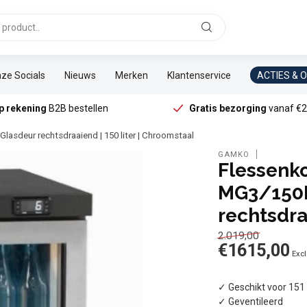
ze Socials
Nieuws
Merken
Klantenservice
ACTIES & 
p rekening
B2B bestellen
Gratis bezorging
vanaf €2
lasdeur rechtsdraaiend | 150 liter | Chroomstaal
GAMKO
Flessenk
MG3/150R
rechtsdra
2.019,00
€1615,00
Excl
✓ Geschikt voor 151 x
✓ Geventileerd