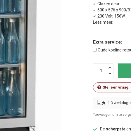
✓ Glazen deur
✓ 600 x 576 x 900/
✓ 230 Volt, 156W
Lees meer
.
Extra service:
Oude koeling ret
Stel een vraag,
1-3 werkdage
Toevoegen om te verge
De
scherpste
onl