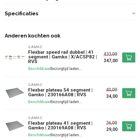
Specificaties
Anderen kochten ook
GAMKO
Flexbar speed rail dubbel | 41
433,00
segment | Gamko | X/ACSP82 |
347,00
RVS
Beschikbaar
GAMKO
40,00
Flexbar plateau 54 segment |
Gamko | 230166A08 | RVS
34,00
Beschikbaar
GAMKO
36,00
Flexbar plateau 41 segment |
Gamko | 230169A08 | RVS
29,00
Beschikbaar