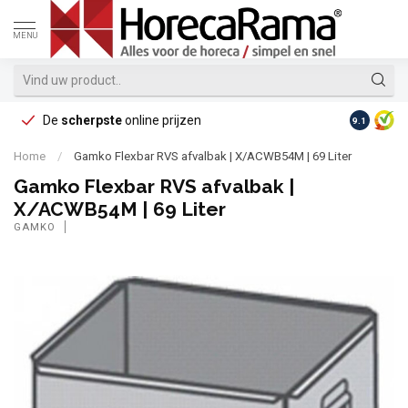
MENU
De
scherpste
online prijzen
Op reke
9.1
Home
/
Gamko Flexbar RVS afvalbak | X/ACWB54M | 69 Liter
Gamko Flexbar RVS afvalbak |
X/ACWB54M | 69 Liter
GAMKO