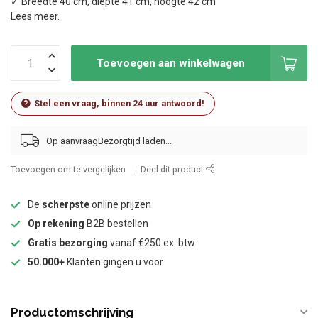
✓ Breedte 40 cm, diepte 41 cm, hoogte 42 cm
Lees meer
.
Toevoegen aan winkelwagen
Stel een vraag, binnen 24 uur antwoord!
Op aanvraag
Toevoegen om te vergelijken
Deel dit product
De
scherpste
online prijzen
Op rekening
B2B bestellen
Gratis bezorging
vanaf €250 ex. btw
50.000+
Klanten gingen u voor
Productomschrijving