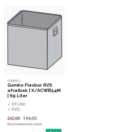
GAMKO
Gamko Flexbar RVS
afvalbak | X/ACWB54M
| 69 Liter
✓ 69 Liter
✓ RVS
✓ Breedte 40 cm, diepte 41
194,00
242,00
cm, hoogte 42 cm
Beschikbaarheid laden..