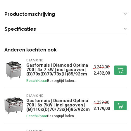
Productomschrijving
Specificaties
Anderen kochten ook
DIAMOND
Gasfornuis | Diamond Optima
3.243,00
700 | 4x 7 kW | incl gasoven |
2.432,00
(B)70x(D)70/73x(H)85/92cm
Beschikbaar
DIAMOND
Gasfornuis | Diamond Optima
4.239,00
700 | 6x 7kW | incl gasoven |
3.179,00
(B)110x(D)70/73x(H)85/92cm
Beschikbaar