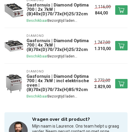
DIAMOND
Gasfornuis | Diamond Optima
1.116,00
700 | 2x 7kW |
844,00
(B)40x(D)70/73x(H)25/32cm
Beschikbaar
DIAMOND
Gasfornuis | Diamond Optima
1.747,00
700 | 4x 7kW |
1.310,00
(B)70x(D)70/73x(H)25/32cm
Beschikbaar
DIAMOND
Gasfornuis | Diamond Optima
3.772,00
700 | 4x 7kW | incl elektrische
oven |
2.829,00
(B)70x(D)70/73x(H)85/92cm
Beschikbaar
Vragen over dit product?
Mijn naam is Laurence. Ons team helpt u graag
verder. Neem gerust contact op met onze