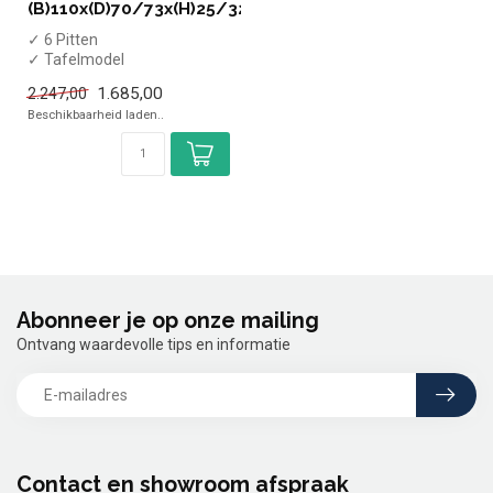
(B)110x(D)70/73x(H)25/32cm
✓ 6 Pitten
✓ Tafelmodel
✓ 6x 7 kW
1.685,00
2.247,00
✓ Gas
Beschikbaarheid laden..
Abonneer je op onze mailing
Ontvang waardevolle tips en informatie
Contact en showroom afspraak