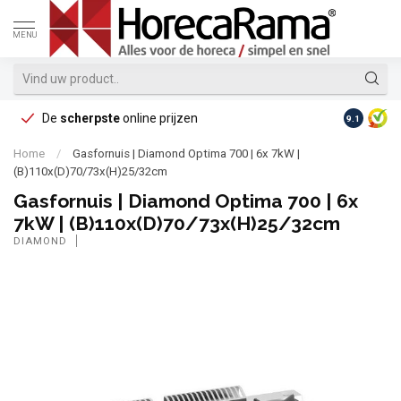
MENU
De
scherpste
online prijzen
Op reke
9.1
Home
/
Gasfornuis | Diamond Optima 700 | 6x 7kW |
(B)110x(D)70/73x(H)25/32cm
Gasfornuis | Diamond Optima 700 | 6x
7kW | (B)110x(D)70/73x(H)25/32cm
DIAMOND