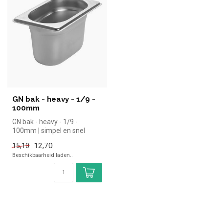
GN bak - heavy - 1/9 -
100mm
GN bak - heavy - 1/9 -
100mm | simpel en snel
kopen voor in de horeca.
12,70
15,10
Overzicht...
Beschikbaarheid laden..