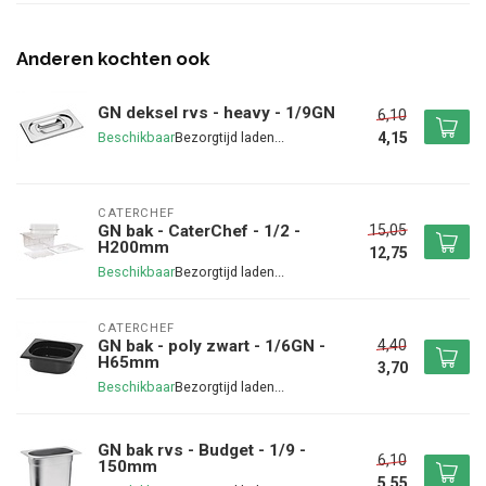
Anderen kochten ook
GN deksel rvs - heavy - 1/9GN
6,10
4,15
Beschikbaar
CATERCHEF
15,05
GN bak - CaterChef - 1/2 -
H200mm
12,75
Beschikbaar
CATERCHEF
4,40
GN bak - poly zwart - 1/6GN -
H65mm
3,70
Beschikbaar
GN bak rvs - Budget - 1/9 -
6,10
150mm
5,55