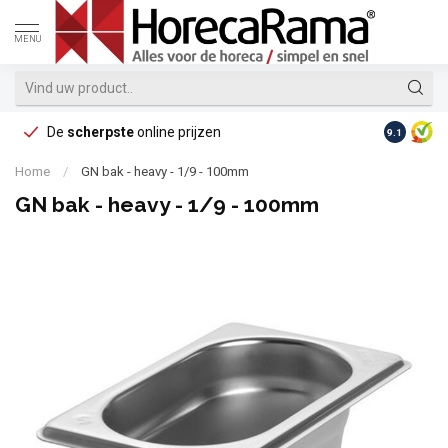
MENU
De
scherpste
online prijzen
Op reke
9.1
Home
/
GN bak - heavy - 1/9 - 100mm
GN bak - heavy - 1/9 - 100mm