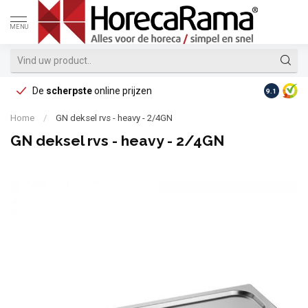
MENU
De
scherpste
online prijzen
Op reke
9.1
Home
/
GN deksel rvs - heavy - 2/4GN
GN deksel rvs - heavy - 2/4GN