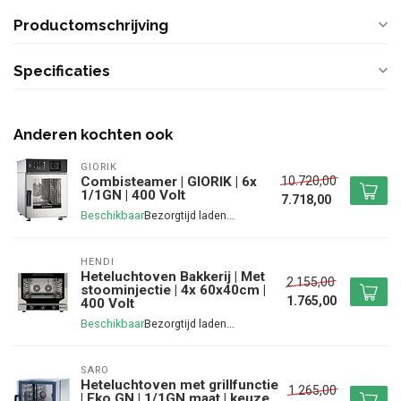
Productomschrijving
Specificaties
Anderen kochten ook
GIORIK
10.720,00
Combisteamer | GIORIK | 6x
1/1GN | 400 Volt
7.718,00
Beschikbaar
HENDI
Heteluchtoven Bakkerij | Met
2.155,00
stoominjectie | 4x 60x40cm |
1.765,00
400 Volt
Beschikbaar
SARO
Heteluchtoven met grillfunctie
1.265,00
| Eko GN | 1/1GN maat | keuze