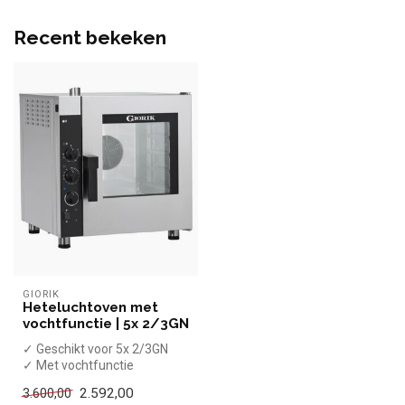
Recent bekeken
GIORIK
Heteluchtoven met
vochtfunctie | 5x 2/3GN
✓ Geschikt voor 5x 2/3GN
✓ Met vochtfunctie
✓ 3,3 kW
2.592,00
3.600,00
✓ 230 Volt