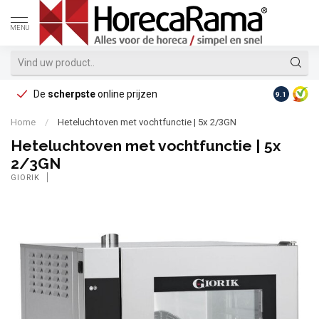
MENU
De
scherpste
online prijzen
Op reke
9.1
Home
/
Heteluchtoven met vochtfunctie | 5x 2/3GN
Heteluchtoven met vochtfunctie | 5x
2/3GN
GIORIK