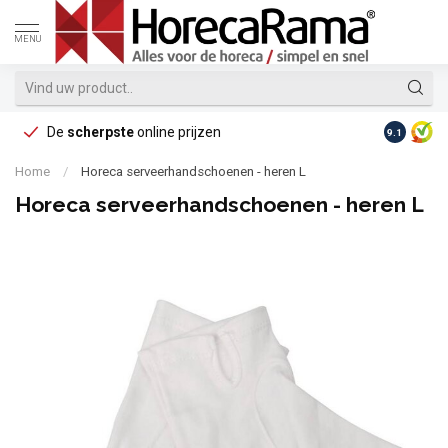
MENU
De
scherpste
online prijzen
Op reke
9.1
Home
/
Horeca serveerhandschoenen - heren L
Horeca serveerhandschoenen - heren L