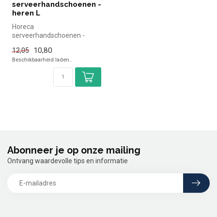
serveerhandschoenen -
heren L
Horeca
serveerhandschoenen -
heren L | simpel en snel
10,80
12,05
kopen voor in de horeca. O...
Beschikbaarheid laden..
Abonneer je op onze mailing
Ontvang waardevolle tips en informatie