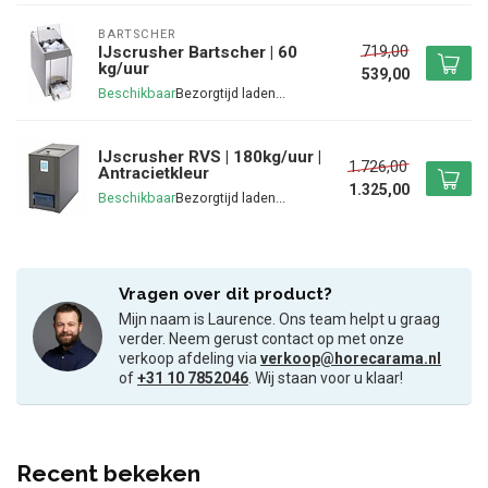
BARTSCHER
719,00
IJscrusher Bartscher | 60
kg/uur
539,00
Beschikbaar
IJscrusher RVS | 180kg/uur |
1.726,00
Antracietkleur
1.325,00
Beschikbaar
Vragen over dit product?
Mijn naam is Laurence. Ons team helpt u graag
verder. Neem gerust contact op met onze
verkoop afdeling via
verkoop@horecarama.nl
of
+31 10 7852046
. Wij staan voor u klaar!
Recent bekeken