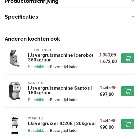
Productomschrijving
Specificaties
Anderen kochten ook
TECNO INOX
1.990,00
IJsvergruismachine Icerobot |
360kg/uur
1.672,00
Beschikbaar
SANTOS
1.045,00
IJsvergruismachine Santos |
150kg/uur
897,00
Beschikbaar
WARING
1.044,00
IJsvergruizer IC20E | 30kg/uur
990,00
Beschikbaar