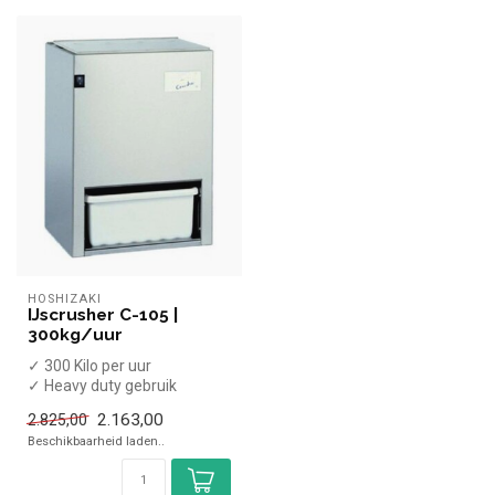
HOSHIZAKI
IJscrusher C-105 |
300kg/uur
✓ 300 Kilo per uur
✓ Heavy duty gebruik
✓ Breedte 37 cm, diepte 31
2.163,00
2.825,00
cm, hoogte ...
Beschikbaarheid laden..