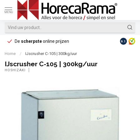
MENU
De
scherpste
online prijzen
Op reke
9.1
Home
/
IJscrusher C-105 | 300kg/uur
IJscrusher C-105 | 300kg/uur
HOSHIZAKI