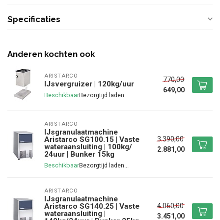
Specificaties
Anderen kochten ook
ARISTARCO
770,00
IJsvergruizer | 120kg/uur
649,00
Beschikbaar
ARISTARCO
IJsgranulaatmachine
3.390,00
Aristarco SG100.15 | Vaste
wateraansluiting | 100kg/
2.881,00
24uur | Bunker 15kg
Beschikbaar
ARISTARCO
IJsgranulaatmachine
4.060,00
Aristarco SG140.25 | Vaste
wateraansluiting |
3.451,00