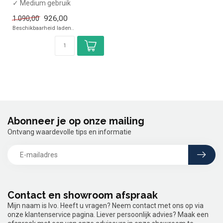
✓ Medium gebruik
✓ Breedte 18 cm, diepte 50
926,00
1.090,00
cm, hoogte 27 cm...
Beschikbaarheid laden..
Abonneer je op onze mailing
Ontvang waardevolle tips en informatie
Contact en showroom afspraak
Mijn naam is Ivo. Heeft u vragen? Neem contact met ons op via
onze klantenservice pagina. Liever persoonlijk advies? Maak een