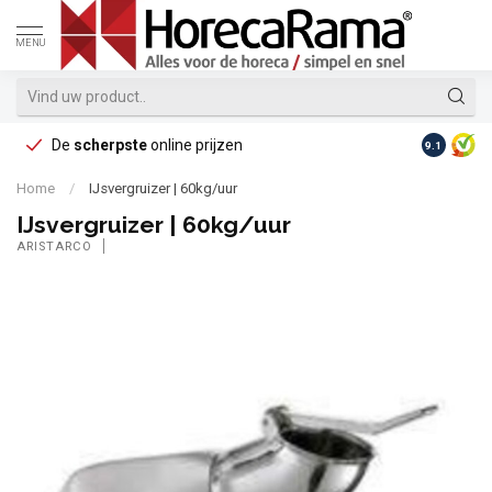
MENU
De
scherpste
online prijzen
Op reke
9.1
Home
/
IJsvergruizer | 60kg/uur
IJsvergruizer | 60kg/uur
ARISTARCO