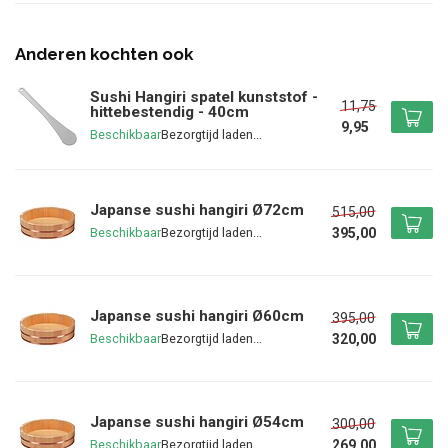
Anderen kochten ook
Sushi Hangiri spatel kunststof -
11,75
hittebestendig - 40cm
9,95
Beschikbaar
Japanse sushi hangiri Ø72cm
515,00
395,00
Beschikbaar
Japanse sushi hangiri Ø60cm
395,00
320,00
Beschikbaar
Japanse sushi hangiri Ø54cm
300,00
269,00
Beschikbaar