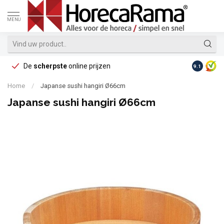
MENU
De
scherpste
online prijzen
Op reke
9.1
Home
/
Japanse sushi hangiri Ø66cm
Japanse sushi hangiri Ø66cm