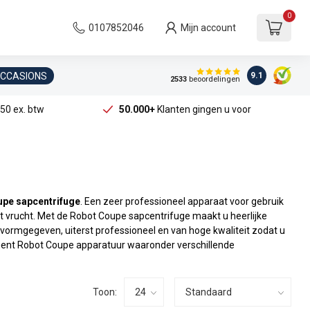
0
0107852046
Mijn account
OCCASIONS
9.1
2533
beoordelingen
50 ex. btw
50.000+
Klanten gingen u voor
pe sapcentrifuge
. Een zeer professioneel apparaat voor gebruik
rt vrucht. Met de Robot Coupe sapcentrifuge maakt u heerlijke
ormgegeven, uiterst professioneel en van hoge kwaliteit zodat u
iment Robot Coupe apparatuur waaronder verschillende
Toon: