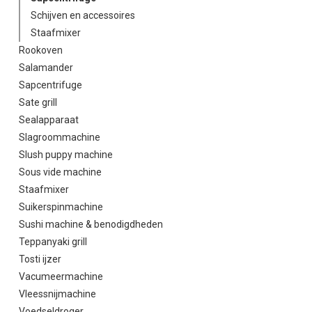
Schijven en accessoires
Staafmixer
Rookoven
Salamander
Sapcentrifuge
Sate grill
Sealapparaat
Slagroommachine
Slush puppy machine
Sous vide machine
Staafmixer
Suikerspinmachine
Sushi machine & benodigdheden
Teppanyaki grill
Tosti ijzer
Vacumeermachine
Vleessnijmachine
Voedseldroger