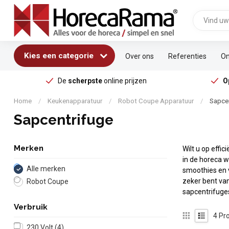
Kies een categorie
Over ons
Referenties
On
De
scherpste
online prijzen
O
Home
/
Keukenapparatuur
/
Robot Coupe Apparatuur
/
Sapce
Sapcentrifuge
Merken
Wilt u op effi
in de horeca w
Alle merken
smoothies en 
zeker bent va
Robot Coupe
sapcentrifuge
Verbruik
4
Pro
230 Volt
(4)