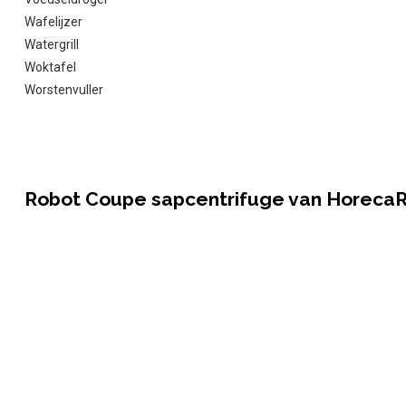
Wafelijzer
Watergrill
Woktafel
Worstenvuller
Robot Coupe sapcentrifuge van Horec
Bij HorecaRama vindt u verschillende modellen van de Robot Coupe
Ultra bijvoorbeeld, beschikt over een ononderbroken uitworp van afva
3000tpm en de verwerkingssnelheid bedraagt 160 liter per uur. Er 
Coupe sapcentrifuge met elkaar te vergelijken.
Grote keuze bij HorecaRama
Bij HorecaRama heeft u een grote keuze uit horecabenodigdheden
sapcentrifuge. Andere apparatuur van Robot Coupe zijn onder mee
van Robot Coupe bent u bij HorecaRama aan het goede adres. Met 
nemen en daardoor eenvoudig te reinigen. Neem gerust contact op