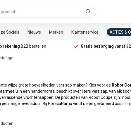
ze Socials
Nieuws
Merken
Klantenservice
ACTIES & 
p rekening
B2B bestellen
Gratis bezorging
vanaf €2
ntrifuge
ciënte wijze grote hoeveelheden vers sap maken? Kies voor de
Robot Cou
aarmee u in een handomdraai beschikt over liters vers sap, van elk soo
verrassende vruchtensappen. De producten van Robot Coupe zijn mooi v
n een lange levensduur. Bij HorecaRama vindt u een gevarieerd assort
s.
ducten