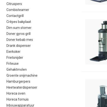
Citruspers
Combisteamer
Contactgrill
Crêpes bakplaat
Dim sum stomer
Doner gyros grill
Doner kebab mes
Drank dispenser
Eierkoker
Frietsnijder
Friteuse
Gehaktmolen
Groente snijmachine
Hamburgerpers
Heetwaterdispenser
Horeca oven
Horeca fornuis
Inbouwapparatuur