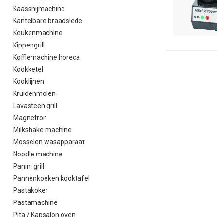
Kaassnijmachine
Kantelbare braadslede
Keukenmachine
Kippengrill
Koffiemachine horeca
Kookketel
Kooklijnen
Kruidenmolen
Lavasteen grill
Magnetron
Milkshake machine
Mosselen wasapparaat
Noodle machine
Panini grill
Pannenkoeken kooktafel
Pastakoker
Pastamachine
Pita / Kapsalon oven