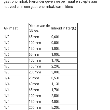
gastronormbak. Hieronder geven we per maat en diepte aan
hoeveel er in een gastronormbak kan in liters.
Diepte van de
GN maat
Inhoud in liter(L)
GN bak
1/9
65mm
0,60L
1/9
100mm
0,80L
1/9
150mm
1,00L
1/6
65mm
1,00L
1/6
100mm
1,70L
1/6
150mm
2,20L
1/6
200mm
3,00L
1/4
20mm
0,53L
1/4
40mm
1,13L
1/4
65mm
1,70L
1/4
100mm
2,50L
1/4
150mm
4,00L
1/4
200mm
5,20L