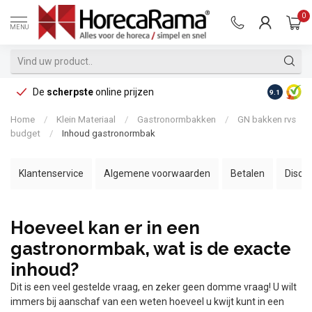
0
MENU
De
scherpste
online prijzen
Op reke
9.1
Home
/
Klein Materiaal
/
Gastronormbakken
/
GN bakken rvs
budget
/
Inhoud gastronormbak
Klantenservice
Algemene voorwaarden
Betalen
Discl
Hoeveel kan er in een
gastronormbak, wat is de exacte
inhoud?
Dit is een veel gestelde vraag, en zeker geen domme vraag! U wilt
immers bij aanschaf van een weten hoeveel u kwijt kunt in een