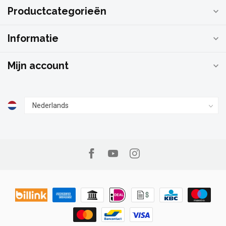
Productcategorieën
Informatie
Mijn account