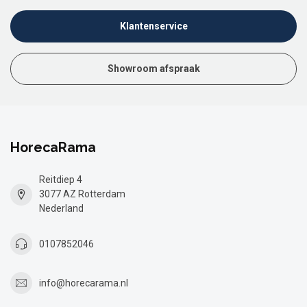
Klantenservice
Showroom afspraak
HorecaRama
Reitdiep 4
3077 AZ Rotterdam
Nederland
0107852046
info@horecarama.nl