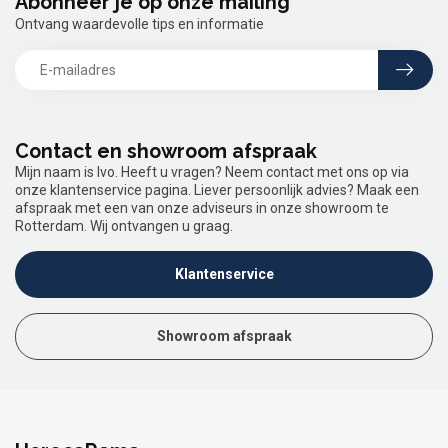
Abonneer je op onze mailing
Ontvang waardevolle tips en informatie
Contact en showroom afspraak
Mijn naam is Ivo. Heeft u vragen? Neem contact met ons op via
onze klantenservice pagina. Liever persoonlijk advies? Maak een
afspraak met een van onze adviseurs in onze showroom te
Rotterdam. Wij ontvangen u graag.
Klantenservice
Showroom afspraak