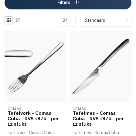
Filters
COMAS
COMAS
Tafelvork - Comas
Tafelmes - Comas
Cuba - RVS 18/0 - per
Cuba - RVS 18/0 - per
12 stuks
12 stuks
Tafelvork - Comas Cuba -
Tafelmes - Comas Cuba -