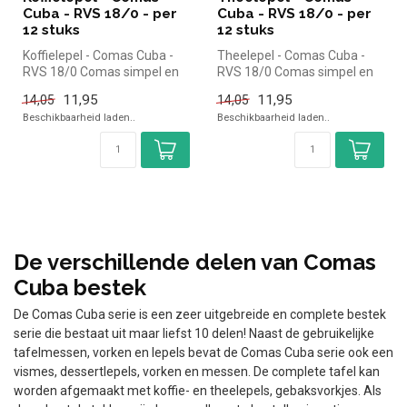
Cuba - RVS 18/0 - per
Cuba - RVS 18/0 - per
12 stuks
12 stuks
Koffielepel - Comas Cuba -
Theelepel - Comas Cuba -
RVS 18/0 Comas simpel en
RVS 18/0 Comas simpel en
snel kopen voor in de
snel kopen voor in de horeca.
11,95
11,95
14,05
14,05
horeca...
...
Beschikbaarheid laden..
Beschikbaarheid laden..
De verschillende delen van Comas
Cuba bestek
De Comas Cuba serie is een zeer uitgebreide en complete bestek
serie die bestaat uit maar liefst 10 delen! Naast de gebruikelijke
tafelmessen, vorken en lepels bevat de Comas Cuba serie ook een
vismes, dessertlepels, vorken en messen. De complete tafel kan
worden afgemaakt met koffie- en theelepels, gebaksvorkjes. Als