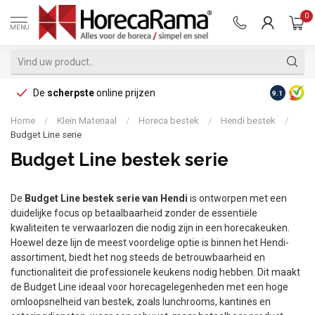
0
MENU
De
scherpste
online prijzen
Op reke
9.1
Home
/
Klein Materiaal
/
Horeca bestek
/
Hendi bestek
/
Budget Line serie
Budget Line bestek serie
De
Budget Line bestek serie van Hendi
is ontworpen met een
duidelijke focus op betaalbaarheid zonder de essentiële
kwaliteiten te verwaarlozen die nodig zijn in een horecakeuken.
Hoewel deze lijn de meest voordelige optie is binnen het Hendi-
assortiment, biedt het nog steeds de betrouwbaarheid en
functionaliteit die professionele keukens nodig hebben. Dit maakt
de Budget Line ideaal voor horecagelegenheden met een hoge
omloopsnelheid van bestek, zoals lunchrooms, kantines en