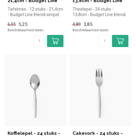
21,4cm - Budget Line
13,8cm - Budget Line
Tafelmes - 12 stuks - 21,4cm
Theelepel - 24 stuks -
- Budget Line |Hendi simpel
13,8cm - Budget Line |Hendi
en snel kopen voor in d...
simpel en snel kopen voor in
5,25
3,85
6,55
4,80
...
Beschikbaarheid laden..
Beschikbaarheid laden..
Koffielepel - 24 stuks -
Cakevork - 24 stuks -