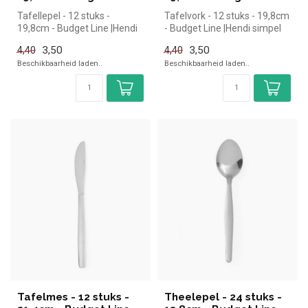
Tafellepel - 12 stuks -
Tafelvork - 12 stuks - 19,8cm
19,8cm - Budget Line |Hendi
- Budget Line |Hendi simpel
simpel en snel kopen voor
en snel kopen voor in ...
3,50
3,50
4,40
4,40
in...
Beschikbaarheid laden..
Beschikbaarheid laden..
Tafelmes - 12 stuks -
Theelepel - 24 stuks -