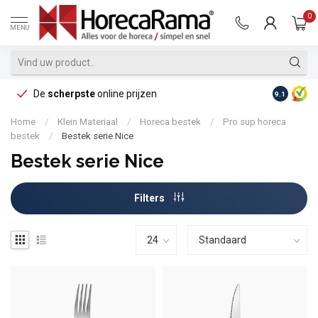
0
MENU
De
scherpste
online prijzen
Op reke
9.1
Home
/
Klein Materiaal
/
Horeca bestek
/
Pro sup horeca
bestek
/
Bestek serie Nice
Bestek serie Nice
Filters