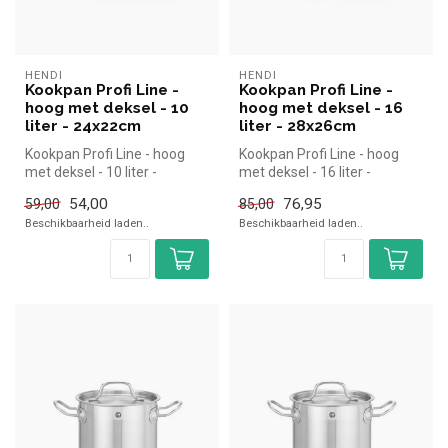
HENDI
HENDI
Kookpan Profi Line -
Kookpan Profi Line -
hoog met deksel - 10
hoog met deksel - 16
liter - 24x22cm
liter - 28x26cm
Kookpan Profi Line - hoog
Kookpan Profi Line - hoog
met deksel - 10 liter -
met deksel - 16 liter -
24x22cm | Hendi simpel en
28x26cm | Hendi simpel en
54,00
76,95
59,00
85,00
snel...
snel...
Beschikbaarheid laden..
Beschikbaarheid laden..