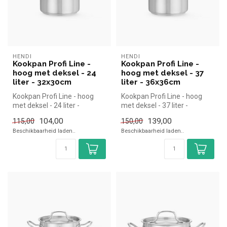
HENDI
HENDI
Kookpan Profi Line -
Kookpan Profi Line -
hoog met deksel - 24
hoog met deksel - 37
liter - 32x30cm
liter - 36x36cm
Kookpan Profi Line - hoog
Kookpan Profi Line - hoog
met deksel - 24 liter -
met deksel - 37 liter -
32x30cm | Hendi simpel en
36x36cm | Hendi simpel en
104,00
139,00
115,00
150,00
snel...
snel...
Beschikbaarheid laden..
Beschikbaarheid laden..