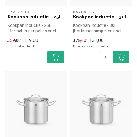
BARTSCHER
BARTSCHER
Kookpan inductie - 25L
Kookpan inductie - 30L
Kookpan inductie - 25L
Kookpan inductie - 30L
|Bartscher simpel en snel
|Bartscher simpel en snel
kopen voor in de horeca.
kopen voor in de horeca.
119,00
131,00
159,00
175,00
Overzi...
Overzi...
Beschikbaarheid laden..
Beschikbaarheid laden..