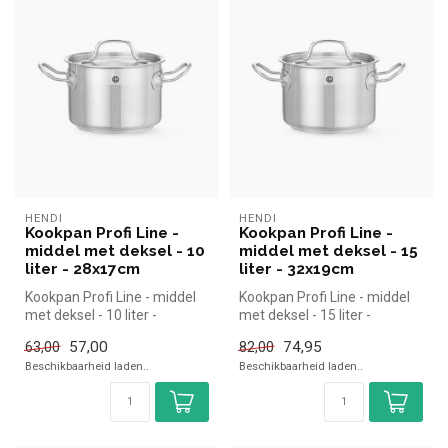
HENDI
HENDI
Kookpan Profi Line -
Kookpan Profi Line -
middel met deksel - 10
middel met deksel - 15
liter - 28x17cm
liter - 32x19cm
Kookpan Profi Line - middel
Kookpan Profi Line - middel
met deksel - 10 liter -
met deksel - 15 liter -
28x17cm | Hendi simpel en
32x19cm | Hendi simpel en
57,00
74,95
63,00
82,00
sn...
sn...
Beschikbaarheid laden..
Beschikbaarheid laden..