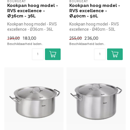
BOURGEAT
BOURGEAT
Kookpan hoog model -
Kookpan hoog model -
RVS excellence -
RVS excellence -
Ø36cm - 36L
Ø40cm - 50L
Kookpan hoog model - RVS
Kookpan hoog model - RVS
excellence - Ø36cm - 36L
excellence - Ø40cm - 50L
|Bourgeat simpel en snel
|Bourgeat simpel en snel
183,00
236,00
199,00
255,00
kope...
kope...
Beschikbaarheid laden..
Beschikbaarheid laden..