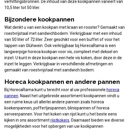
verhittingsbronnen. De inhoud van deze kookpannen varieert van
10,5 liter tot 50 liter.
Bijzondere kookpannen
Wat denkt u van een kookpan met kraan en rooster? Gemaakt van
roestvrijstaal met sandwichbodem. Verkrijgbaar met een inhoud
van 50 liter of 72 liter. Zeer geschikt voor een buffet of voor het
tappen van Glühwein. Ook verkrijgbaar bij HorecaRama is een
langwerpige horeca kookpan voor vis, compleet met deksel en
inzet. U kunt in deze kookpan een hele vis koken, door deze in de
inzet te leggen. Verkrijgbaar in verschillende afmetingen en
gemaakt van roestvrijstaal met sandwich bodem.
Horeca kookpannen en andere pannen
Bij HorecaRama kunt u terecht voor al uw professionele
horeca
pannen
. Naast het uitgebreide assortiment kookpannen vindt u
een ruime keus uit allerlei andere pannen zoals horeca
koekenpannen, poffertjespannen, blinispannen of horeca
serveerpannen. Voor het koken van rijst kunt u het beste eens
kijken in ons assortiment
rijstkokers
. Daarnaast bieden we diverse
mogelijkheden voor het opbergen van uw kookpannen