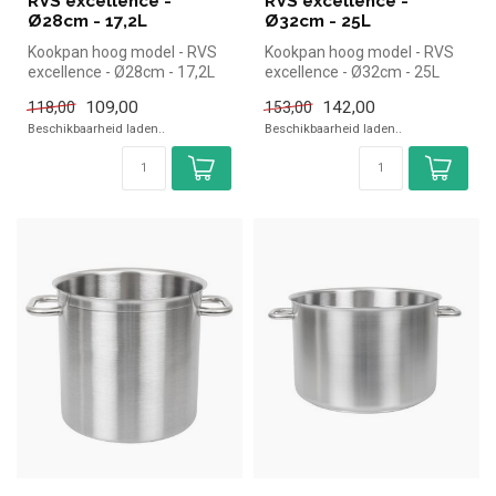
RVS excellence -
RVS excellence -
Ø28cm - 17,2L
Ø32cm - 25L
Kookpan hoog model - RVS
Kookpan hoog model - RVS
excellence - Ø28cm - 17,2L
excellence - Ø32cm - 25L
|Bourgeat simpel en snel ko...
|Bourgeat simpel en snel
109,00
142,00
118,00
153,00
kope...
Beschikbaarheid laden..
Beschikbaarheid laden..