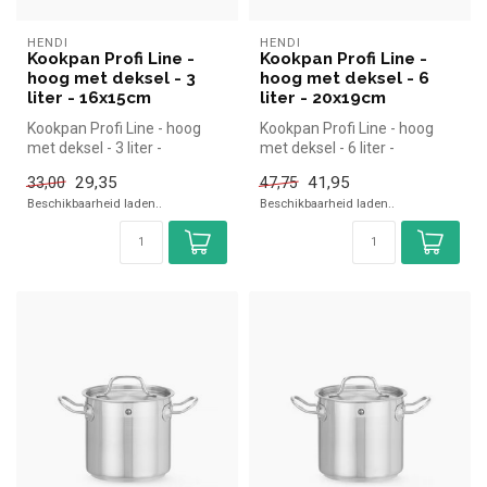
HENDI
HENDI
Kookpan Profi Line -
Kookpan Profi Line -
hoog met deksel - 3
hoog met deksel - 6
liter - 16x15cm
liter - 20x19cm
Kookpan Profi Line - hoog
Kookpan Profi Line - hoog
met deksel - 3 liter -
met deksel - 6 liter -
16x15cm | Hendi simpel en
20x19cm | Hendi simpel en
29,35
41,95
33,00
47,75
snel ...
snel ...
Beschikbaarheid laden..
Beschikbaarheid laden..