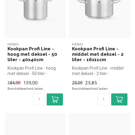
HENDI
HENDI
Kookpan Profi Line -
Kookpan Profi Line -
hoog met deksel - 50
middel met deksel - 2
liter - 40x40cm
liter - 16x11cm
Kookpan Profi Line - hoog
Kookpan Profi Line - middel
met deksel - 50 liter -
met deksel - 2 liter -
40x40cm | Hendi simpel en
16x11cm | Hendi simpel en
159,00
25,85
184,00
29,00
snel...
sne...
Beschikbaarheid laden..
Beschikbaarheid laden..