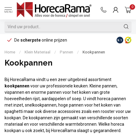
0
MENU
De
scherpste
online prijzen
Op reke
9.1
Home
/
Klein Materiaal
/
Pannen
/
Kookpannen
Kookpannen
Bij HorecaRama vindt u een zeer uitgebreid assortiment
kookpannen
voor uw professionele keuken. Kleine pannen,
vispannen en enorme pannen voor het koken van grote
hoeveelheden rijst, aardappelen of soep. U vindt horeca pannen
met inzet, snelkookpannen, hoge pannen voor het koken van
spaghetti maar ook diverse accessoires zoals een rooster voor uw
kookpan. De kookpannen zijn gemaakt van verschillende soorten
materiaal en voor verschillende warmtebronnen. Welke horeca
kookpan u ook zoekt, bij HorecaRama slaagt u gegarandeerd.