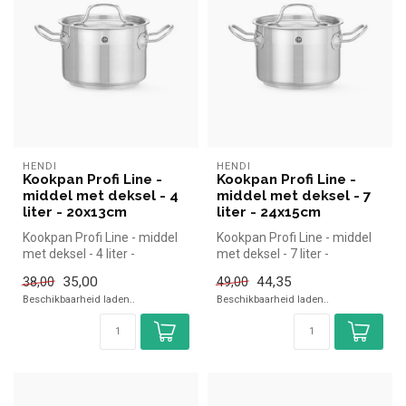
HENDI
HENDI
Kookpan Profi Line -
Kookpan Profi Line -
middel met deksel - 4
middel met deksel - 7
liter - 20x13cm
liter - 24x15cm
Kookpan Profi Line - middel
Kookpan Profi Line - middel
met deksel - 4 liter -
met deksel - 7 liter -
20x13cm | Hendi simpel en
24x15cm | Hendi simpel en
35,00
44,35
38,00
49,00
sne...
sne...
Beschikbaarheid laden..
Beschikbaarheid laden..