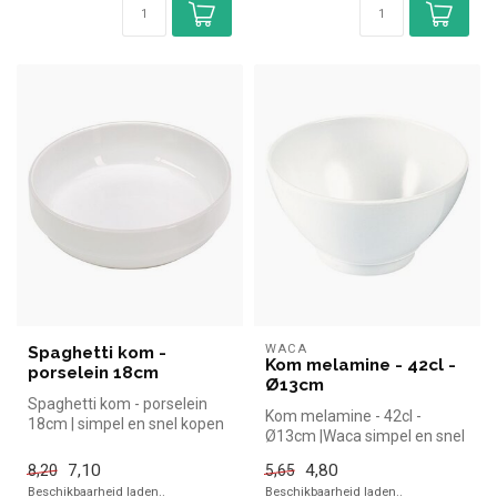
WACA
Spaghetti kom -
Kom melamine - 42cl -
porselein 18cm
Ø13cm
Spaghetti kom - porselein
Kom melamine - 42cl -
18cm | simpel en snel kopen
Ø13cm |Waca simpel en snel
voor in de horeca. Overzic...
kopen voor in de horeca.
7,10
4,80
8,20
5,65
Overzi...
Beschikbaarheid laden..
Beschikbaarheid laden..