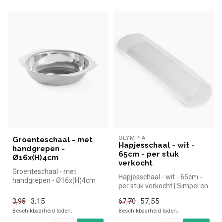
OLYMPIA
Groenteschaal - met
Hapjesschaal - wit -
handgrepen -
65cm - per stuk
Ø16x(H)4cm
verkocht
Groenteschaal - met
Hapjesschaal - wit - 65cm -
handgrepen - Ø16x(H)4cm
per stuk verkocht | Simpel en
|Hendi simpel en snel kopen
snel kopen voor in de ...
voor in ...
3,15
57,55
3,95
67,70
Beschikbaarheid laden..
Beschikbaarheid laden..