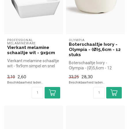
PROFESSIONAL 
OLYMPIA
MELAMINEWARE
Boterschaaltje Ivory -
Vierkant melamine
Olympia - (Ø)5,6cm - 12
schaaltje wit - 9x9cm
stuks
Vierkant melamine schaaltje
Boterschaaltje Ivory -
wit - 9x9cm simpel en snel
Olympia - (Ø)5,6cm - 12
kopen voor in de horeca. ...
stuks | Simpel en snel kopen
2,60
28,30
3,10
33,25
voor...
Beschikbaarheid laden..
Beschikbaarheid laden..