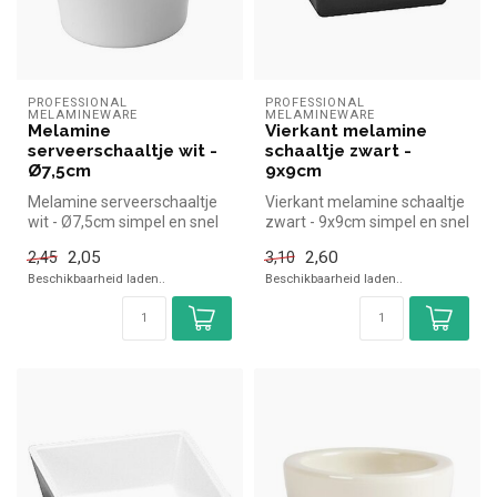
PROFESSIONAL 
PROFESSIONAL 
MELAMINEWARE
MELAMINEWARE
Melamine
Vierkant melamine
serveerschaaltje wit -
schaaltje zwart -
Ø7,5cm
9x9cm
Melamine serveerschaaltje
Vierkant melamine schaaltje
wit - Ø7,5cm simpel en snel
zwart - 9x9cm simpel en snel
kopen voor in de horeca. O...
kopen voor in de horeca...
2,05
2,60
2,45
3,10
Beschikbaarheid laden..
Beschikbaarheid laden..