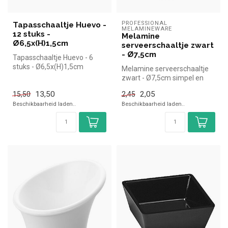
PROFESSIONAL 
Tapasschaaltje Huevo -
MELAMINEWARE
12 stuks -
Melamine
Ø6,5x(H)1,5cm
serveerschaaltje zwart
- Ø7,5cm
Tapasschaaltje Huevo - 6
stuks - Ø6,5x(H)1,5cm
Melamine serveerschaaltje
zwart - Ø7,5cm simpel en
snel kopen voor in de
13,50
2,05
15,50
2,45
horeca....
Beschikbaarheid laden..
Beschikbaarheid laden..