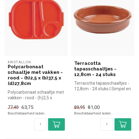
KRISTALLON
Terracotta
Polycarbonaat
tapasschaaltjes -
schaaltje met vakken -
12,8cm - 24 stuks
rood - (h)2,5 x (b)37,5 x
(d)27,8cm
Terracotta tapasschaaltjes -
12,8cm - 24 stuks | Simpel en
Polycarbonaat schaaltje met
snel kopen voor in de...
vakken - rood - (h)2,5 x
(b)37,5 x (d)27,8cm | Simpe...
63,75
81,00
77,40
89,95
Beschikbaarheid laden..
Beschikbaarheid laden..