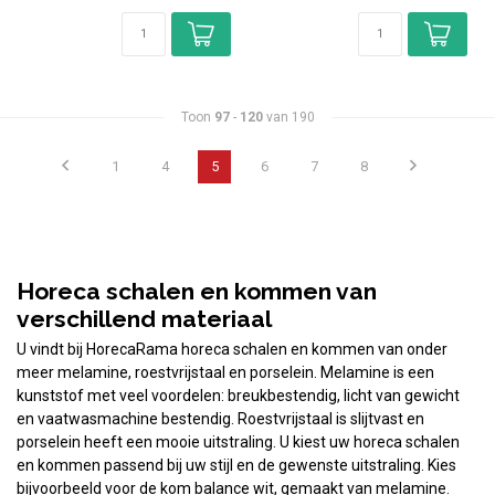
Toon
97
-
120
van 190
1
4
5
6
7
8
Horeca schalen en kommen van
verschillend materiaal
U vindt bij HorecaRama horeca schalen en kommen van onder
meer melamine, roestvrijstaal en porselein. Melamine is een
kunststof met veel voordelen: breukbestendig, licht van gewicht
en vaatwasmachine bestendig. Roestvrijstaal is slijtvast en
porselein heeft een mooie uitstraling. U kiest uw horeca schalen
en kommen passend bij uw stijl en de gewenste uitstraling. Kies
bijvoorbeeld voor de kom balance wit, gemaakt van melamine.