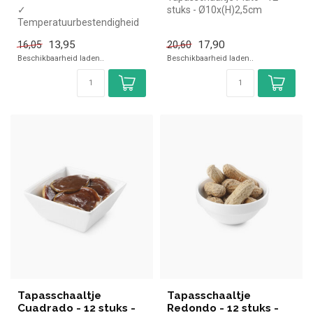
✓
stuks - Ø10x(H)2,5cm
Temperatuurbestendigheid
tot +600 graden
13,95
17,90
16,05
20,60
✓ Stapelbaar
Beschikbaarheid laden..
Beschikbaarheid laden..
✓ Magnetron & vaatwasm...
Tapasschaaltje
Tapasschaaltje
Cuadrado - 12 stuks -
Redondo - 12 stuks -