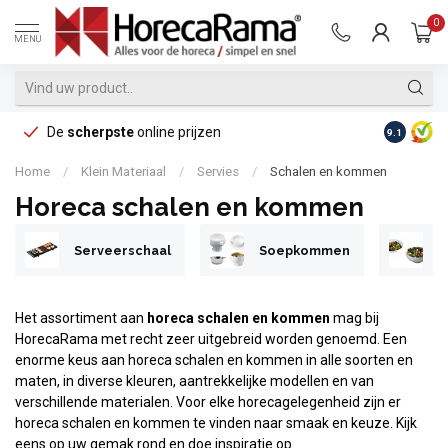
0
MENU
De
scherpste
online prijzen
Op reke
9.1
Home
/
Klein Materiaal
/
Servies
/
Schalen en kommen
Horeca schalen en kommen
Serveerschaal
Soepkommen
S
Het assortiment aan
horeca schalen en kommen
mag bij
HorecaRama met recht zeer uitgebreid worden genoemd. Een
enorme keus aan horeca schalen en kommen in alle soorten en
maten, in diverse kleuren, aantrekkelijke modellen en van
verschillende materialen. Voor elke horecagelegenheid zijn er
horeca schalen en kommen te vinden naar smaak en keuze. Kijk
eens op uw gemak rond en doe inspiratie op.