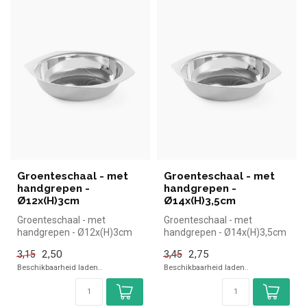
Groenteschaal - met
Groenteschaal - met
handgrepen -
handgrepen -
Ø12x(H)3cm
Ø14x(H)3,5cm
Groenteschaal - met
Groenteschaal - met
handgrepen - Ø12x(H)3cm
handgrepen - Ø14x(H)3,5cm
|Hendi simpel en snel kopen
|Hendi simpel en snel kopen
2,50
2,75
3,15
3,45
voor in ...
voor i...
Beschikbaarheid laden..
Beschikbaarheid laden..